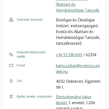
Állattani és
Humánbiológiai Tanszék
Biológiai és Ökológiai
Szervezet, beosztás
Intézet, intézetigazgató
Evolúciós Állattani és
Humánbiológiai Tanszék,
tanszékvezető
Központi telefonszám,
+36 52 518 600
/ 62334
mellék
barta.zoltan@science.uni
E-mail
deb.hu
4032 Debrecen, Egyetem
Cím
tér 1.
Élettudományi labor
Épület, emelet, szobaszám
épület
, 1. emelet, 1.206
(oktatói szoba)