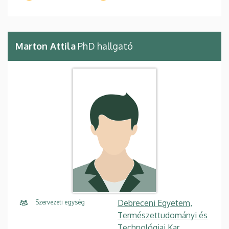
Marton Attila
PhD hallgató
Debreceni Egyetem,
Szervezeti egység
Természettudományi és
Technológiai Kar,