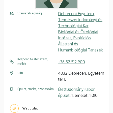
Debreceni Egyetem,
Szervezeti egység
Természettudományi és
Technológiai Kar,
Biológiai és Ökológiai
Intézet, Evolúciós
Állattani és
Humánbiológiai Tanszék
Központi telefonszám,
+36 52 512 900
mellék
4032 Debrecen, Egyetem
Cím
tér 1.
Élettudományi labor
Épület, emelet, szobaszám
épület
, 1. emelet, 1.010
Weboldal