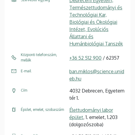
Debreceni Egyetem,
Természettudományi és
Technológiai Kar,
Biológiai és Ökológiai
Intézet, Evolúciós
Állattani és
Humánbiológiai Tanszék
Központi telefonszám,
+36 52 512 900
/ 62357
mellék
ban.miklos@science.unid
E-mail
eb.hu
4032 Debrecen, Egyetem
Cím
tér 1.
Élettudományi labor
Épület, emelet, szobaszám
épület
, 1. emelet, 1.203
(dolgozószoba)