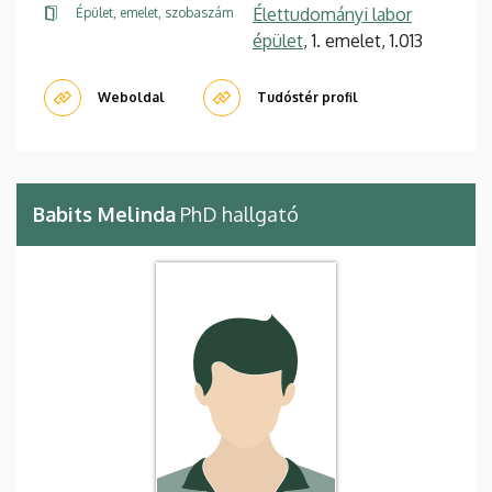
Élettudományi labor
Épület, emelet, szobaszám
épület
, 1. emelet, 1.013
Weboldal
Tudóstér profil
Babits Melinda
PhD hallgató