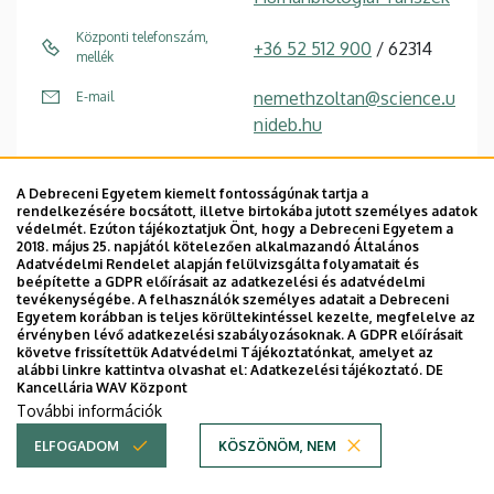
Központi telefonszám,
+36 52 512 900
/ 62314
mellék
nemethzoltan@science.u
E-mail
nideb.hu
4032 Debrecen, Egyetem
Cím
tér 1.
A Debreceni Egyetem kiemelt fontosságúnak tartja a
rendelkezésére bocsátott, illetve birtokába jutott személyes adatok
védelmét. Ezúton tájékoztatjuk Önt, hogy a Debreceni Egyetem a
Élettudományi labor
Épület, emelet, szobaszám
2018. május 25. napjától kötelezően alkalmazandó Általános
épület
, 1. emelet, 1.201
Adatvédelmi Rendelet alapján felülvizsgálta folyamatait és
beépítette a GDPR előírásait az adatkezelési és adatvédelmi
tevékenységébe. A felhasználók személyes adatait a Debreceni
Egyetem korábban is teljes körültekintéssel kezelte, megfelelve az
Weboldal
Tudóstér profil
érvényben lévő adatkezelési szabályozásoknak. A GDPR előírásait
követve frissítettük Adatvédelmi Tájékoztatónkat, amelyet az
alábbi linkre kattintva olvashat el:
Adatkezelési tájékoztató.
DE
Kancellária WAV Központ
További információk
Oldalszámozás
ELFOGADOM
KÖSZÖNÖM, NEM
1
2
›
»
Jelenlegi
Oldal
Következő
Utolsó
oldal
oldal
oldal