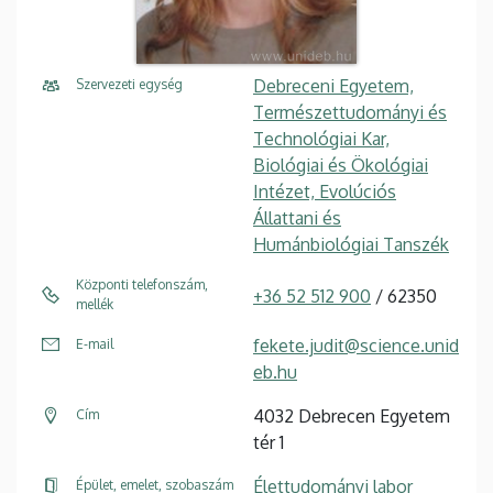
Debreceni Egyetem,
Szervezeti egység
Természettudományi és
Technológiai Kar,
Biológiai és Ökológiai
Intézet, Evolúciós
Állattani és
Humánbiológiai Tanszék
Központi telefonszám,
+36 52 512 900
/ 62350
mellék
fekete.judit@science.unid
E-mail
eb.hu
4032 Debrecen Egyetem
Cím
tér 1
Élettudományi labor
Épület, emelet, szobaszám