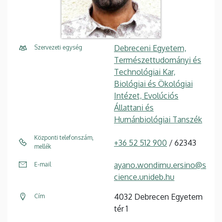
Debreceni Egyetem,
Szervezeti egység
Természettudományi és
Technológiai Kar,
Biológiai és Ökológiai
Intézet, Evolúciós
Állattani és
Humánbiológiai Tanszék
Központi telefonszám,
+36 52 512 900
/ 62343
mellék
ayano.wondimu.ersino@s
E-mail
cience.unideb.hu
4032 Debrecen Egyetem
Cím
tér 1