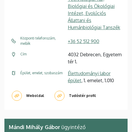
Biológiai és Ökológiai
Intézet, Evolúciós
Állattani és
Humánbiológiai Tanszék
Központi telefonszám,
+36 52 512 900
mellék
4032 Debrecen, Egyetem
Cím
tér 1.
Élettudományi labor
Épület, emelet, szobaszám
épület
, 1. emelet, 1.010
Weboldal
Tudóstér profil
Mándi Mihály Gábor
ügyintéző