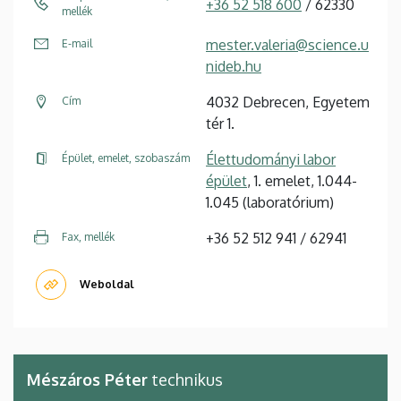
+36 52 518 600
/ 62330
mellék
mester.valeria@science.u
E-mail
nideb.hu
4032 Debrecen, Egyetem
Cím
tér 1.
Élettudományi labor
Épület, emelet, szobaszám
épület
, 1. emelet, 1.044-
1.045 (laboratórium)
+36 52 512 941 / 62941
Fax, mellék
Weboldal
Mészáros Péter
technikus