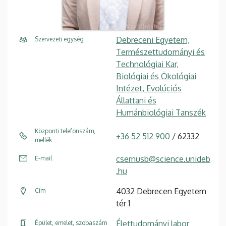
Debreceni Egyetem,
Szervezeti egység
Természettudományi és
Technológiai Kar,
Biológiai és Ökológiai
Intézet, Evolúciós
Állattani és
Humánbiológiai Tanszék
Központi telefonszám,
+36 52 512 900
/ 62332
mellék
csernusb@science.unideb
E-mail
.hu
4032 Debrecen Egyetem
Cím
tér 1
Élettudományi labor
Épület, emelet, szobaszám