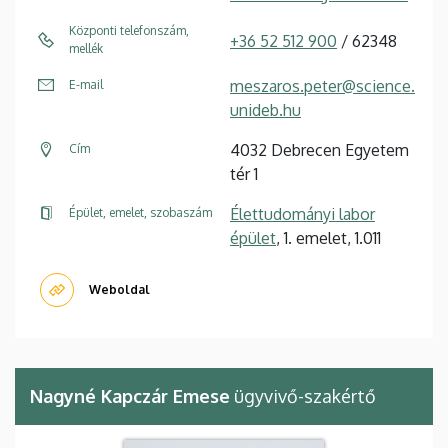
Központi telefonszám,
+36 52 512 900
/ 62348
mellék
meszaros.peter@science.
E-mail
unideb.hu
4032 Debrecen Egyetem
Cím
tér 1
Élettudományi labor
Épület, emelet, szobaszám
épület
, 1. emelet, 1.011
Weboldal
Nagyné Kapczár Emese
ügyvivő-szakértő