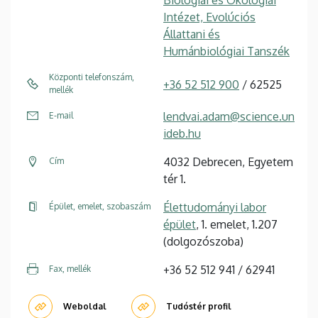
Intézet, Evolúciós
Állattani és
Humánbiológiai Tanszék
Központi telefonszám,
+36 52 512 900
/ 62525
mellék
lendvai.adam@science.un
E-mail
ideb.hu
4032 Debrecen, Egyetem
Cím
tér 1.
Élettudományi labor
Épület, emelet, szobaszám
épület
, 1. emelet, 1.207
(dolgozószoba)
+36 52 512 941 / 62941
Fax, mellék
Weboldal
Tudóstér profil