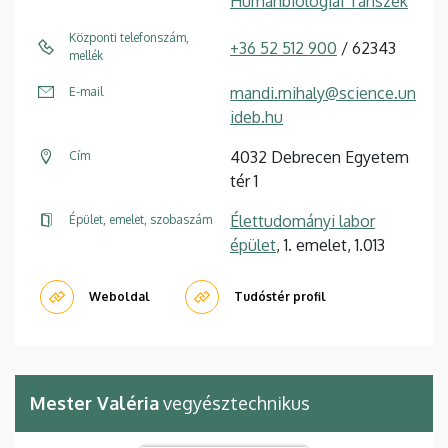
Humánbiológiai Tanszék
Központi telefonszám,
+36 52 512 900
/ 62343
mellék
mandi.mihaly@science.un
E-mail
ideb.hu
4032 Debrecen Egyetem
Cím
tér 1
Élettudományi labor
Épület, emelet, szobaszám
épület
, 1. emelet, 1.013
Weboldal
Tudóstér profil
Mester Valéria
vegyésztechnikus