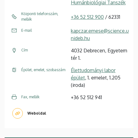
Humánbiológiai Tanszék
Központi telefonszám,
+36 52 512 900
/ 62331
mellék
kapczar.emese@science.u
E-mail
nideb.hu
4032 Debrecen, Egyetem
Cím
tér 1.
Élettudományi labor
Épület, emelet, szobaszám
épület
, 1. emelet, 1.205
(iroda)
+36 52 512 941
Fax, mellék
Weboldal