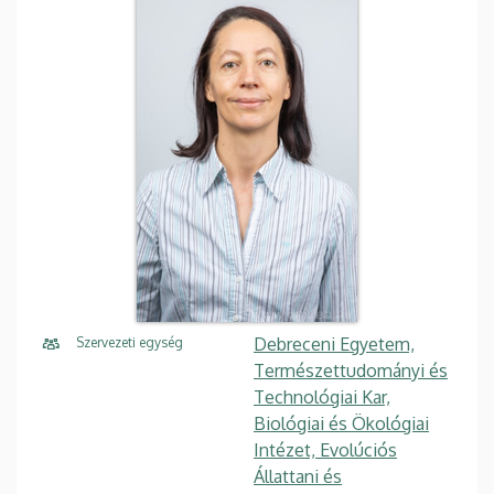
Debreceni Egyetem,
Szervezeti egység
Természettudományi és
Technológiai Kar,
Biológiai és Ökológiai
Intézet, Evolúciós
Állattani és