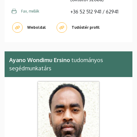
+36 52 512 941 / 62941
Fax, mellék
Weboldal
Tudóstér profil
Ayano Wondimu Ersino
tudományos
segédmunkatárs