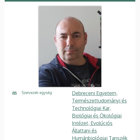
Debreceni Egyetem,
Szervezeti egység
Természettudományi és
Technológiai Kar,
Biológiai és Ökológiai
Intézet, Evolúciós
Állattani és
Humánbiológiai Tanszék