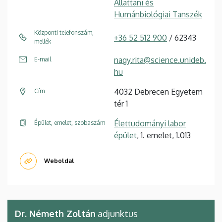
Állattani és
Humánbiológiai Tanszék
Központi telefonszám,
+36 52 512 900
/ 62343
mellék
nagy.rita@science.unideb.
E-mail
hu
4032 Debrecen Egyetem
Cím
tér 1
Élettudományi labor
Épület, emelet, szobaszám
épület
, 1. emelet, 1.013
Weboldal
Dr. Németh Zoltán
adjunktus