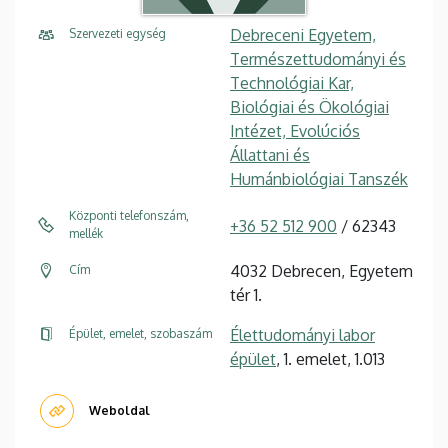
Debreceni Egyetem,
Szervezeti egység
Természettudományi és
Technológiai Kar,
Biológiai és Ökológiai
Intézet, Evolúciós
Állattani és
Humánbiológiai Tanszék
Központi telefonszám,
+36 52 512 900
/ 62343
mellék
4032 Debrecen, Egyetem
Cím
tér 1.
Élettudományi labor
Épület, emelet, szobaszám
épület
, 1. emelet, 1.013
Weboldal