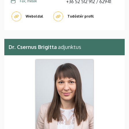
+36 52 512 912 / 62941
Fax, mellék
Weboldal
Tudóstér profil
Dr. Csernus Brigitta
adjunktus