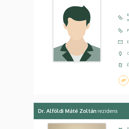
K
m
P
E
C
É
Dr. Alföldi Máté Zoltán
rezidens
S