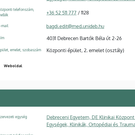
özponti telefonszám,
+36 52 511 777
/ 1128
ellék
bagdi.edit@med.unideb.hu
-mail
4031 Debrecen Bartók Béla út 2-26
ím
Központi épület, 2. emelet (osztály)
pület, emelet, szobaszám
Weboldal
Debreceni Egyetem, DE Klinikai Központ
zervezeti egység
Egységek, Klinikák, Ortopédiai és Trauma