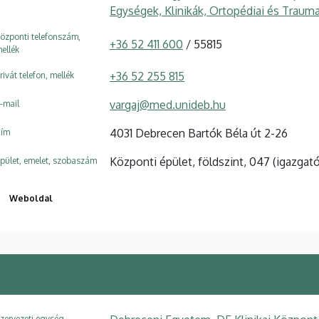
Egységek, Klinikák, Ortopédiai és Trauma
özponti telefonszám,
+36 52 411 600
/ 55815
ellék
+36 52 255 815
rivát telefon, mellék
vargaj@med.unideb.hu
-mail
4031 Debrecen Bartók Béla út 2-26
ím
Központi épület, földszint, 047 (igazgat
pület, emelet, szobaszám
Weboldal
zervezeti egység