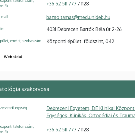
özponti telefonszám,
+36 52 511 777
/ 1128
ellék
bazso.tamas@med.unideb.hu
-mail
4031 Debrecen Bartók Béla út 2-26
ím
Központi épület, földszint, 042
pület, emelet, szobaszám
Weboldal
atológia szakorvosa
Debreceni Egyetem, DE Klinikai Központ
zervezeti egység
Egységek, Klinikák, Ortopédiai és Trauma
özponti telefonszám,
+36 52 511 777
/ 1128
ellék