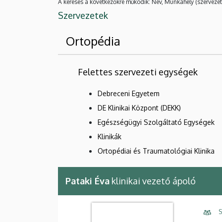
A keresés a következőkre működik: Név, Munkahely (szervezet
Szervezetek
Ortopédia
Felettes szervezeti egységek
Debreceni Egyetem
DE Klinikai Központ (DEKK)
Egészségügyi Szolgáltató Egységek
Klinikák
Ortopédiai és Traumatológiai Klinika
Pataki Éva
klinikai vezető ápoló
S