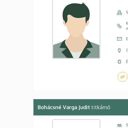
S
K
m
E
C
É
Bohácsné Varga Judit
titkárnő
S