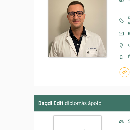
K
m
E
C
É
Bagdi Edit
diplomás ápoló
S