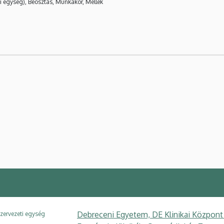
i egység), Beosztás, Munkakör, Mellék
Debreceni Egyetem, DE Klinikai Központ
zervezeti egység