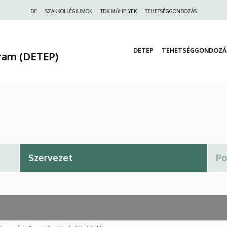
Felső
DE
SZAKKOLLÉGIUMOK
TDK MŰHELYEK
TEHETSÉGGONDOZÁS
navigáció
DETEP
TEHETSÉGGONDOZÁ
ram (DETEP)