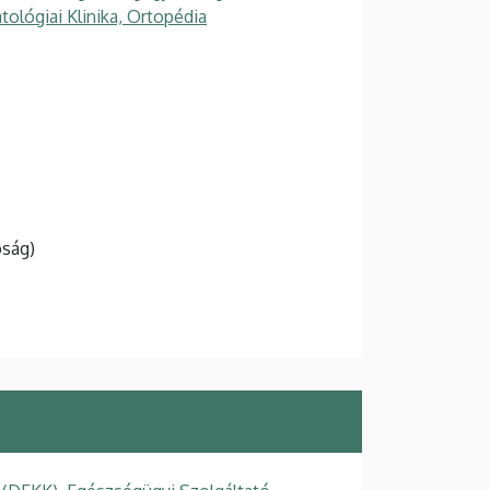
tológiai Klinika, Ortopédia
óság)