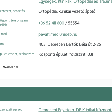
Egységek, Klinikák, Ortopédiai és Trauma
Ortopédia, klinikai vezető ápoló
zervezet, beosztás
özponti telefonszám,
+36 52 411 600
/ 55554
ellék
peva@med.unideb.hu
-mail
4031 Debrecen Bartók Béla út 2-26
ím
Központi épület, földszint, 031
pület, emelet, szobaszám
Weboldal
Debreceni Egyetem, DE Klinikai Központ
zervezeti egység