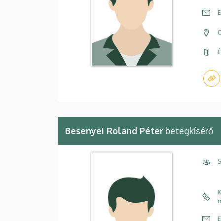
E
C
É
Besenyei Roland Péter
betegkísérő
S
K
m
E