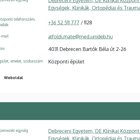
Debreceni Egyetem, DE Klinikai Központ
Egységek, Klinikák, Ortopédiai és Trauma
özponti telefonszám,
+36 52 511 777
/ 1128
ellék
alfoldi.mate@med.unideb.hu
-mail
4031 Debrecen Bartók Béla út 2-26
ím
Központi épület
pület, emelet, szobaszám
Weboldal
Debreceni Egyetem, DE Klinikai Központ
zervezeti egység
Egységek, Klinikák, Ortopédiai és Trauma