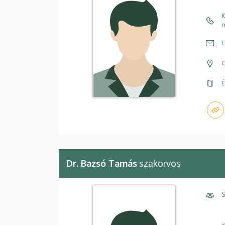
K
m
E
C
É
Dr. Bazsó Tamás
szakorvos
S