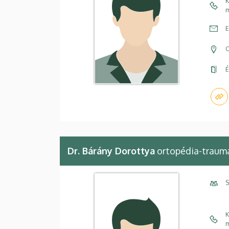
K
m
E
C
É
Dr. Bárány Dorottya
ortopédia-traum
S
K
m