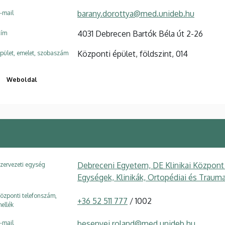
barany.dorottya@med.unideb.hu
-mail
4031 Debrecen Bartók Béla út 2-26
ím
Központi épület, földszint, 014
pület, emelet, szobaszám
Weboldal
Debreceni Egyetem, DE Klinikai Központ
zervezeti egység
Egységek, Klinikák, Ortopédiai és Trauma
özponti telefonszám,
+36 52 511 777
/ 1002
ellék
besenyei.roland@med.unideb.hu
-mail