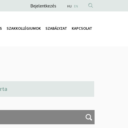
Anonim
Bejelentkezés
HU
EN
Felhasználói
fiók
S
SZAKKOLLÉGIUMOK
SZABÁLYZAT
KAPCSOLAT
menüje
Fő
navigáció