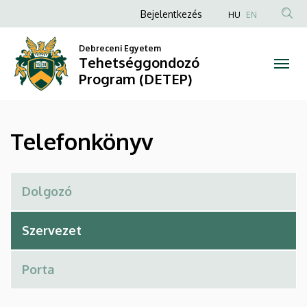
Telefonkönyv
Ugrás
Anonim
Bejelentkezés
HU
EN
a
Felhasználói
|
tartalomra
Debreceni Egyetem
fiók
Tehetséggondozó
Tehetséggondozó
menüje
Program (DETEP)
Program
(DETEP)
Telefonkönyv