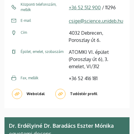
Központi telefonszám,
+36 52 512 900
/ 11296
mellék
csige@science.unideb.hu
E-mail
4032 Debrecen,
Cím
Poroszlay út 6.
ATOMKI VI. épület
Épület, emelet, szobaszám
(Poroszlay út 6), 3.
emelet, VI/312
+36 52 416 181
Fax, mellék
Weboldal
Tudóstér profil
Dr. Erdélyiné Dr. Baradács Eszter Mónika
egyetemi docens