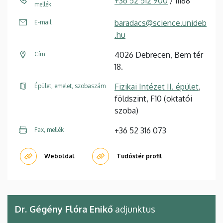
+36 52 512 900
/ 11188
mellék
baradacs@science.unideb
E-mail
.hu
4026 Debrecen, Bem tér
Cím
18.
Fizikai Intézet II. épület
,
Épület, emelet, szobaszám
földszint, F10 (oktatói
szoba)
+36 52 316 073
Fax, mellék
Weboldal
Tudóstér profil
Dr. Gégény Flóra Enikő
adjunktus