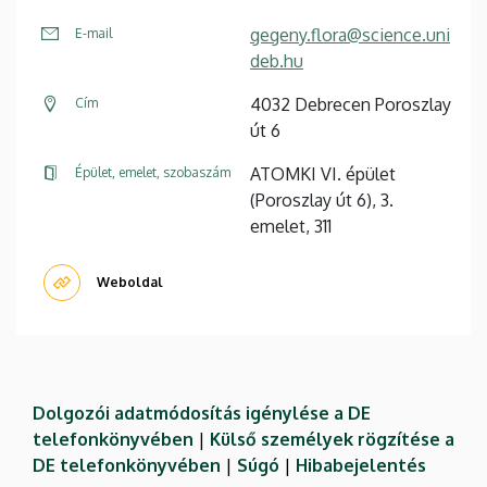
gegeny.flora@science.uni
E-mail
deb.hu
4032 Debrecen Poroszlay
Cím
út 6
ATOMKI VI. épület
Épület, emelet, szobaszám
(Poroszlay út 6), 3.
emelet, 311
Weboldal
Dolgozói adatmódosítás igénylése a DE
telefonkönyvében
|
Külső személyek rögzítése a
DE telefonkönyvében
|
Súgó
|
Hibabejelentés