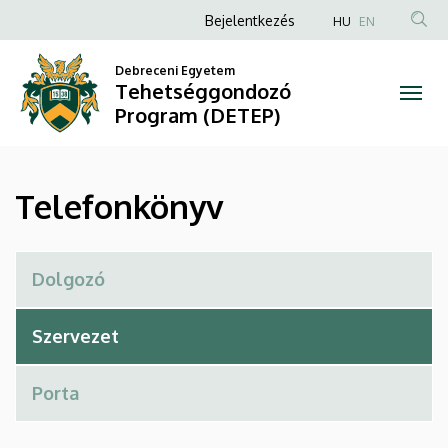
Telefonkönyv
Ugrás
Anonim
Bejelentkezés
HU
EN
a
Felhasználói
|
tartalomra
Debreceni Egyetem
fiók
Tehetséggondozó
Tehetséggondozó
menüje
Program (DETEP)
Program
(DETEP)
Telefonkönyv