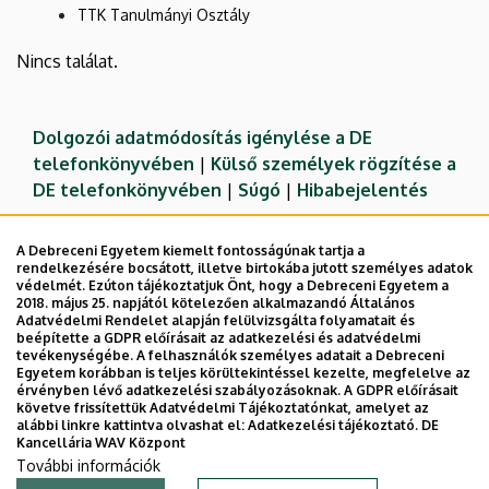
TTK Tanulmányi Osztály
Nincs találat.
Dolgozói adatmódosítás igénylése a DE
telefonkönyvében
|
Külső személyek rögzítése a
DE telefonkönyvében
|
Súgó
|
Hibabejelentés
A Debreceni Egyetem kiemelt fontosságúnak tartja a
rendelkezésére bocsátott, illetve birtokába jutott személyes adatok
védelmét. Ezúton tájékoztatjuk Önt, hogy a Debreceni Egyetem a
2018. május 25. napjától kötelezően alkalmazandó Általános
Adatvédelmi Rendelet alapján felülvizsgálta folyamatait és
beépítette a GDPR előírásait az adatkezelési és adatvédelmi
tevékenységébe. A felhasználók személyes adatait a Debreceni
Egyetem korábban is teljes körültekintéssel kezelte, megfelelve az
érvényben lévő adatkezelési szabályozásoknak. A GDPR előírásait
követve frissítettük Adatvédelmi Tájékoztatónkat, amelyet az
Adatvédelem
Adatvédelem
alábbi linkre kattintva olvashat el:
Adatkezelési tájékoztató.
DE
Kancellária WAV Központ
Technikai információk
További információk