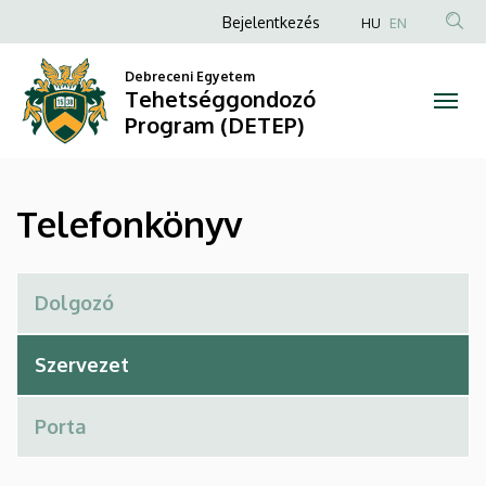
Telefonkönyv
Ugrás
Anonim
Bejelentkezés
HU
EN
a
Felhasználói
|
tartalomra
Debreceni Egyetem
fiók
Tehetséggondozó
Tehetséggondozó
menüje
Program (DETEP)
Program
(DETEP)
Telefonkönyv