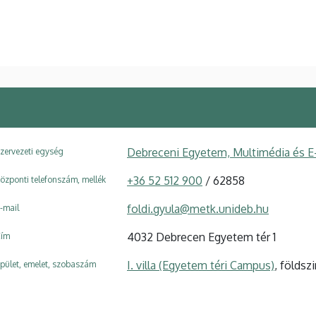
Debreceni Egyetem, Multimédia és E
zervezeti egység
+36 52 512 900
/ 62858
özponti telefonszám, mellék
foldi.gyula@metk.unideb.hu
-mail
4032 Debrecen Egyetem tér 1
ím
I. villa (Egyetem téri Campus)
, földszi
pület, emelet, szobaszám