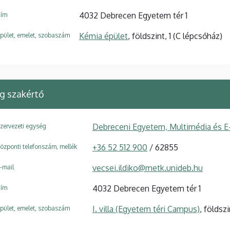
4032 Debrecen Egyetem tér 1
ím
Kémia épület
, földszint, 1 (C lépcsőház)
pület, emelet, szobaszám
ng szakértő
Debreceni Egyetem, Multimédia és E
zervezeti egység
+36 52 512 900
/ 62855
özponti telefonszám, mellék
vecsei.ildiko@metk.unideb.hu
-mail
4032 Debrecen Egyetem tér 1
ím
I. villa (Egyetem téri Campus)
, földszi
pület, emelet, szobaszám