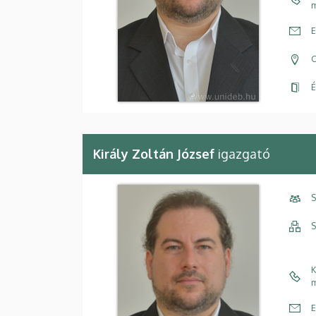
m
E
C
É
Király Zoltán József
igazgató
S
S
K
m
E