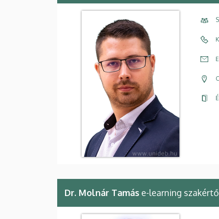
S
K
E
C
É
Dr. Molnár Tamás
e-learning szakértő