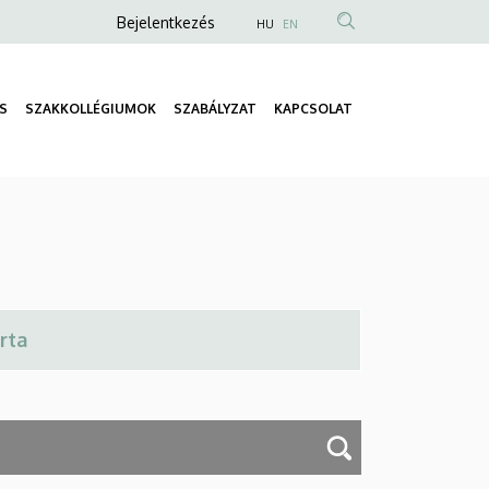
Anonim
Bejelentkezés
HU
EN
Felhasználói
fiók
S
SZAKKOLLÉGIUMOK
SZABÁLYZAT
KAPCSOLAT
menüje
Fő
navigáció