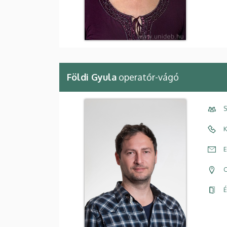
Földi Gyula
operatőr-vágó
S
K
E
C
É