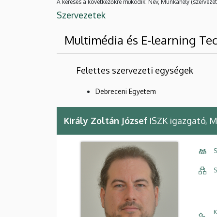
A keresés a következőkre működik: Név, Munkahely (szervezet
Szervezetek
Multimédia és E-learning Te
Felettes szervezeti egységek
Debreceni Egyetem
Király Zoltán József
ISZK igazgató, M
S
S
K