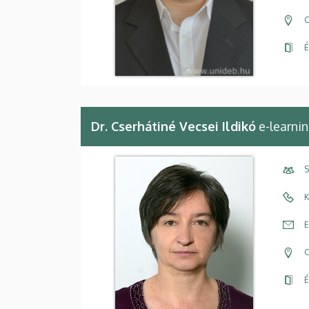
C
É
Dr. Cserhátiné Vecsei Ildikó
e-learni
S
K
E
C
É