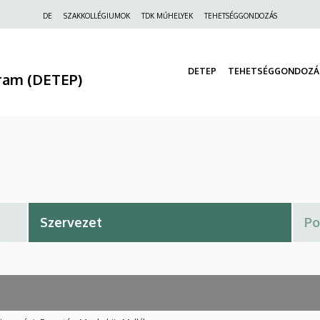
Felső
DE
SZAKKOLLÉGIUMOK
TDK MŰHELYEK
TEHETSÉGGONDOZÁS
navigáció
DETEP
TEHETSÉGGONDOZÁ
ram (DETEP)