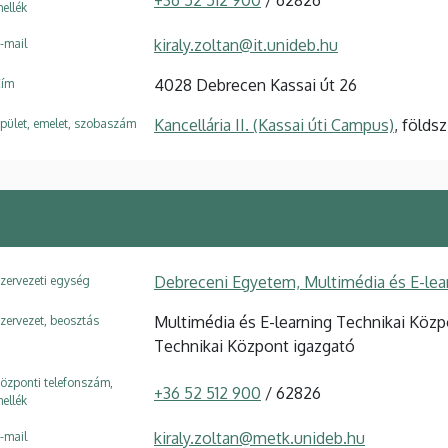
ellék
kiraly.zoltan@it.unideb.hu
-mail
4028 Debrecen Kassai út 26
ím
Kancellária II. (Kassai úti Campus)
, földsz
pület, emelet, szobaszám
Debreceni Egyetem, Multimédia és E-lea
zervezeti egység
Multimédia és E-learning Technikai Közp
zervezet, beosztás
Technikai Központ igazgató
özponti telefonszám,
+36 52 512 900
/ 62826
ellék
kiraly.zoltan@metk.unideb.hu
-mail