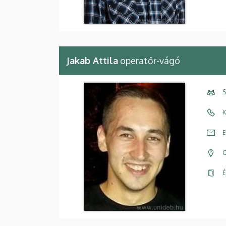
Jakab Attila
operatőr-vágó
S
K
E
C
É