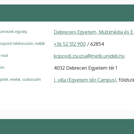
Debreceni Egyetem, Multimédia és E
zervezeti egység
+36 52 512 900
/ 62854
özponti telefonszám, mellék
koposdi.zsuzsa@metk.unideb.hu
-mail
4032 Debrecen Egyetem tér 1
ím
I. villa (Egyetem téri Campus)
, földszi
pület, emelet, szobaszám