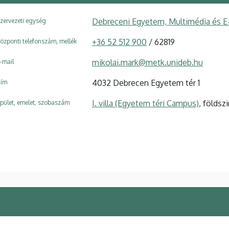
Debreceni Egyetem, Multimédia és E
zervezeti egység
+36 52 512 900
/ 62819
özponti telefonszám, mellék
mikolai.mark@metk.unideb.hu
-mail
4032 Debrecen Egyetem tér 1
ím
I. villa (Egyetem téri Campus)
, földszi
pület, emelet, szobaszám