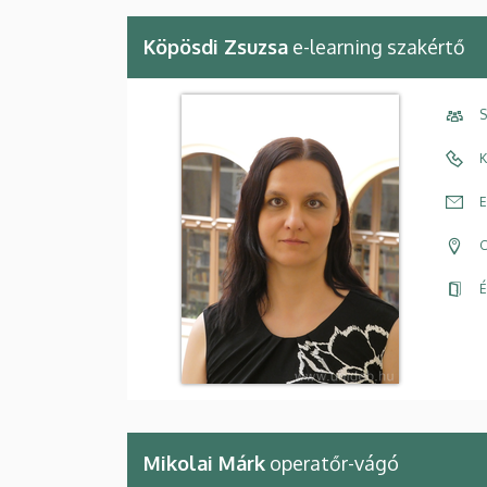
Köpösdi Zsuzsa
e-learning szakértő
S
K
E
C
É
Mikolai Márk
operatőr-vágó