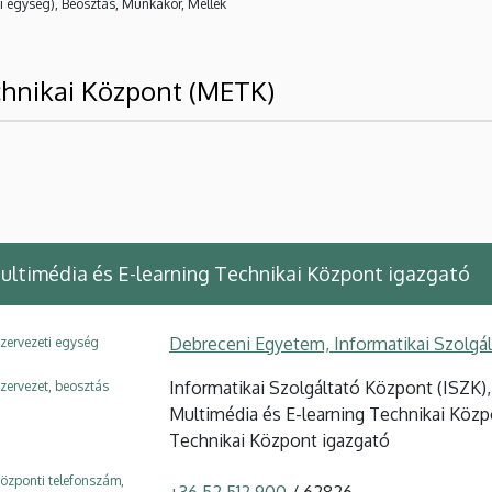
i egység), Beosztás, Munkakör, Mellék
chnikai Központ (METK)
ultimédia és E-learning Technikai Központ igazgató
Debreceni Egyetem, Informatikai Szolgá
zervezeti egység
Informatikai Szolgáltató Központ (ISZK)
zervezet, beosztás
Multimédia és E-learning Technikai Közp
Technikai Központ igazgató
özponti telefonszám,
+36 52 512 900
/ 62826