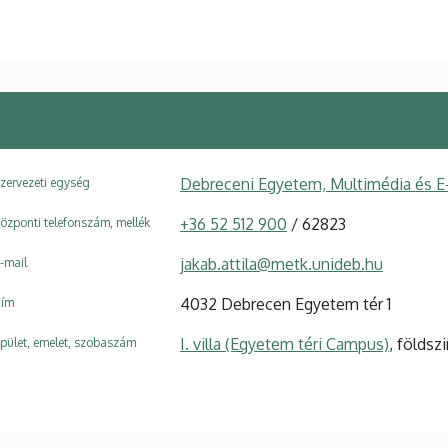
Debreceni Egyetem, Multimédia és E
zervezeti egység
+36 52 512 900
/ 62823
özponti telefonszám, mellék
jakab.attila@metk.unideb.hu
-mail
4032 Debrecen Egyetem tér 1
ím
I. villa (Egyetem téri Campus)
, földszi
pület, emelet, szobaszám