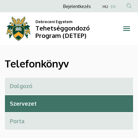
Telefonkönyv
Ugrás
Anonim
Bejelentkezés
HU
EN
a
Felhasználói
|
tartalomra
Debreceni Egyetem
fiók
Tehetséggondozó
Tehetséggondozó
menüje
Program (DETEP)
Program
(DETEP)
Telefonkönyv