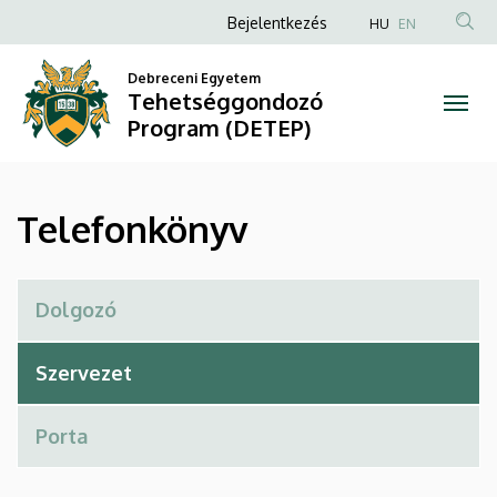
Telefonkönyv
Ugrás
Anonim
Bejelentkezés
HU
EN
a
Felhasználói
|
tartalomra
Debreceni Egyetem
fiók
Tehetséggondozó
Tehetséggondozó
menüje
Program (DETEP)
Program
(DETEP)
Telefonkönyv