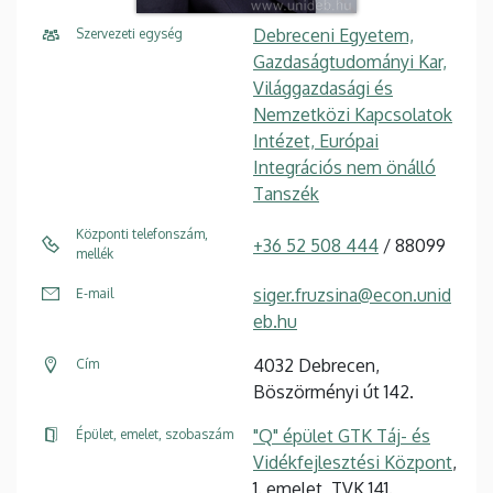
Debreceni Egyetem,
Szervezeti egység
Gazdaságtudományi Kar,
Világgazdasági és
Nemzetközi Kapcsolatok
Intézet, Európai
Integrációs nem önálló
Tanszék
Központi telefonszám,
+36 52 508 444
/ 88099
mellék
siger.fruzsina@econ.unid
E-mail
eb.hu
4032 Debrecen,
Cím
Böszörményi út 142.
"Q" épület GTK Táj- és
Épület, emelet, szobaszám
Vidékfejlesztési Központ
,
1. emelet, TVK 141.