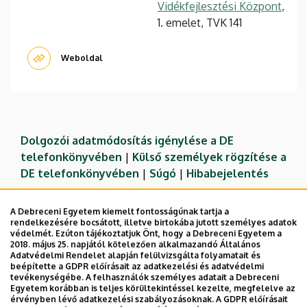
Vidékfejlesztési Központ
,
1. emelet, TVK 141
Weboldal
Dolgozói adatmódosítás igénylése a DE
telefonkönyvében
|
Külső személyek rögzítése a
DE telefonkönyvében
|
Súgó
|
Hibabejelentés
A Debreceni Egyetem kiemelt fontosságúnak tartja a
rendelkezésére bocsátott, illetve birtokába jutott személyes adatok
védelmét. Ezúton tájékoztatjuk Önt, hogy a Debreceni Egyetem a
2018. május 25. napjától kötelezően alkalmazandó Általános
Adatvédelmi Rendelet alapján felülvizsgálta folyamatait és
beépítette a GDPR előírásait az adatkezelési és adatvédelmi
tevékenységébe. A felhasználók személyes adatait a Debreceni
Egyetem korábban is teljes körültekintéssel kezelte, megfelelve az
érvényben lévő adatkezelési szabályozásoknak. A GDPR előírásait