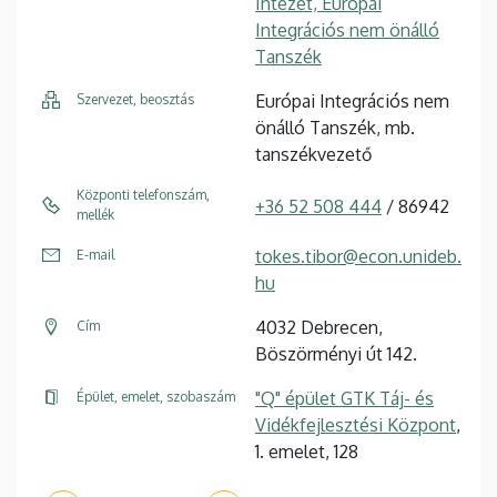
Intézet, Európai
Integrációs nem önálló
Tanszék
Európai Integrációs nem
Szervezet, beosztás
önálló Tanszék, mb.
tanszékvezető
Központi telefonszám,
+36 52 508 444
/ 86942
mellék
tokes.tibor@econ.unideb.
E-mail
hu
4032 Debrecen,
Cím
Böszörményi út 142.
"Q" épület GTK Táj- és
Épület, emelet, szobaszám
Vidékfejlesztési Központ
,
1. emelet, 128