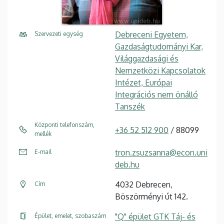
Debreceni Egyetem,
Szervezeti egység
Gazdaságtudományi Kar,
Világgazdasági és
Nemzetközi Kapcsolatok
Intézet, Európai
Integrációs nem önálló
Tanszék
Központi telefonszám,
+36 52 512 900
/ 88099
mellék
tron.zsuzsanna@econ.uni
E-mail
deb.hu
4032 Debrecen,
Cím
Böszörményi út 142.
"Q" épület GTK Táj- és
Épület, emelet, szobaszám