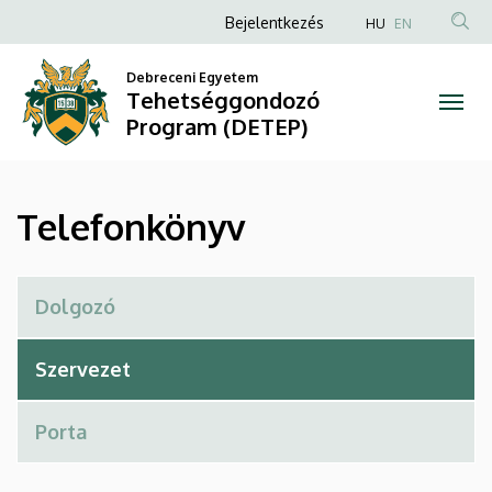
Telefonkönyv
Ugrás
Anonim
Bejelentkezés
HU
EN
a
Felhasználói
|
tartalomra
Debreceni Egyetem
fiók
Tehetséggondozó
Tehetséggondozó
menüje
Program (DETEP)
Program
(DETEP)
Telefonkönyv