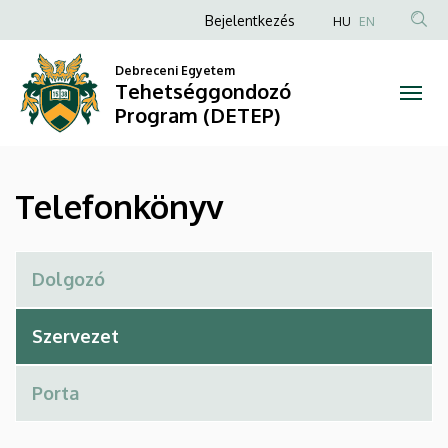
Telefonkönyv
Ugrás
Anonim
Bejelentkezés
HU
EN
a
Felhasználói
|
tartalomra
Debreceni Egyetem
fiók
Tehetséggondozó
Tehetséggondozó
menüje
Program (DETEP)
Program
(DETEP)
Telefonkönyv