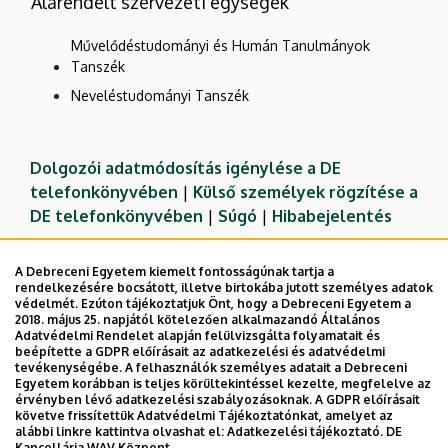
Alárendelt szervezeti egységek
Művelődéstudományi és Humán Tanulmányok
Tanszék
Neveléstudományi Tanszék
Dolgozói adatmódosítás igénylése a DE
telefonkönyvében
|
Külső személyek rögzítése a
DE telefonkönyvében
|
Súgó
|
Hibabejelentés
A Debreceni Egyetem kiemelt fontosságúnak tartja a
rendelkezésére bocsátott, illetve birtokába jutott személyes adatok
védelmét. Ezúton tájékoztatjuk Önt, hogy a Debreceni Egyetem a
2018. május 25. napjától kötelezően alkalmazandó Általános
Adatvédelmi Rendelet alapján felülvizsgálta folyamatait és
beépítette a GDPR előírásait az adatkezelési és adatvédelmi
tevékenységébe. A felhasználók személyes adatait a Debreceni
Egyetem korábban is teljes körültekintéssel kezelte, megfelelve az
érvényben lévő adatkezelési szabályozásoknak. A GDPR előírásait
követve frissítettük Adatvédelmi Tájékoztatónkat, amelyet az
Adatvédelem
Adatvédelem
alábbi linkre kattintva olvashat el:
Adatkezelési tájékoztató.
DE
Kancellária WAV Központ