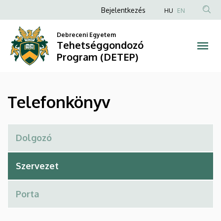
Telefonkönyv
Ugrás
Anonim
Bejelentkezés
HU
EN
a
Felhasználói
|
tartalomra
Debreceni Egyetem
fiók
Tehetséggondozó
Tehetséggondozó
menüje
Program (DETEP)
Program
(DETEP)
Telefonkönyv