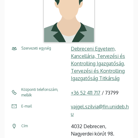
Debreceni Egyetem,
Szervezeti egység
Kancellária, Tervezési és
Kontrolling Igazgatóság,
Tervezési és Kontrolling
Igazgatóság Titkárság
Központi telefonszám,
+36 52 411 717
/ 73799
mellék
vajgel.szilvia@fin.unideb.h
E-mail
u
4032 Debrecen,
Cím
Nagyerdei körút 98.