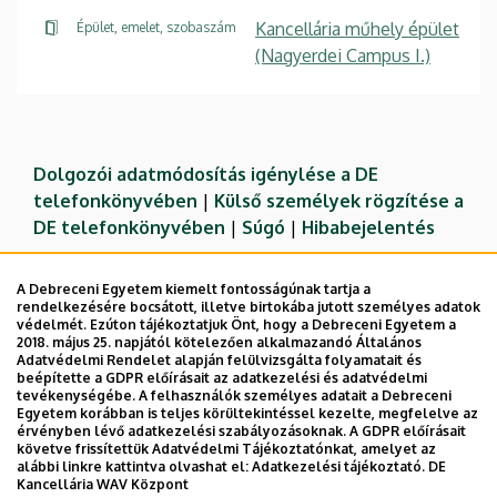
Kancellária műhely épület
Épület, emelet, szobaszám
(Nagyerdei Campus I.)
Dolgozói adatmódosítás igénylése a DE
telefonkönyvében
|
Külső személyek rögzítése a
DE telefonkönyvében
|
Súgó
|
Hibabejelentés
A Debreceni Egyetem kiemelt fontosságúnak tartja a
rendelkezésére bocsátott, illetve birtokába jutott személyes adatok
védelmét. Ezúton tájékoztatjuk Önt, hogy a Debreceni Egyetem a
2018. május 25. napjától kötelezően alkalmazandó Általános
Adatvédelmi Rendelet alapján felülvizsgálta folyamatait és
beépítette a GDPR előírásait az adatkezelési és adatvédelmi
tevékenységébe. A felhasználók személyes adatait a Debreceni
Egyetem korábban is teljes körültekintéssel kezelte, megfelelve az
érvényben lévő adatkezelési szabályozásoknak. A GDPR előírásait
követve frissítettük Adatvédelmi Tájékoztatónkat, amelyet az
Adatvédelem
Adatvédelem
alábbi linkre kattintva olvashat el:
Adatkezelési tájékoztató.
DE
Kancellária WAV Központ
Technikai információk