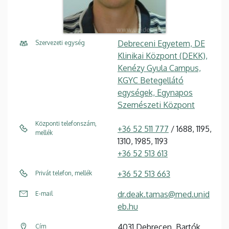
Debreceni Egyetem, DE
Szervezeti egység
Klinikai Központ (DEKK),
Kenézy Gyula Campus,
KGYC Betegellátó
egységek, Egynapos
Szemészeti Központ
Központi telefonszám,
+36 52 511 777
/ 1688, 1195,
mellék
1310, 1985, 1193
+36 52 513 613
+36 52 513 663
Privát telefon, mellék
dr.deak.tamas@med.unid
E-mail
eb.hu
4031 Debrecen, Bartók
Cím