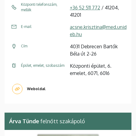
Központi telefonszám,
+36 52 511 772
/ 41204,
mellék
41201
acsne.krisztina@med.unid
E-mail
eb.hu
4031 Debrecen Bartók
Cím
Béla út 2-26
Központi épület, 6.
Épület, emelet, szobaszám
emelet, 6071, 6016
Weboldal
Árva Tünde
felnőtt szakápoló