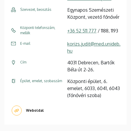
Egynapos Szemészeti
Szervezet, beosztás
Központ, vezető főnővér
Központi telefonszám,
+36 52 511 777
/ 1188, 1193
mellék
korizs.judit@med.unideb.
E-mail
hu
4031 Debrecen, Bartók
Cím
Béla út 2-26.
Központi épület, 6.
Épület, emelet, szobaszám
emelet, 6033, 6041, 6043
(főnővéri szoba)
Weboldal