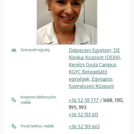
Debreceni Egyetem, DE
Szervezeti egység
Klinikai Központ (DEKK),
Kenézy Gyula Campus,
KGYC Betegellátó
egységek, Egynapos
Szemészeti Központ
Központi telefonszám,
+36 52 511 777
/ 1688, 1310,
mellék
1195, 1193
+36 52 513 613
+36 52 513 663
Privát telefon, mellék