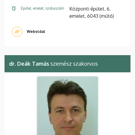
Központi épület, 6.
Épület, emelet, szobaszám
emelet, 6043 (műtő)
Weboldal
dr. Deák Tamás
szemész szakorvos