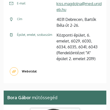
kiss.magdolna@med.unid
E-mail
eb.hu
4031 Debrecen, Bartók
Cím
Béla út 2-26.
Központi épület, 6.
Épület, emelet, szobaszám
emelet, 6029, 6030,
6034, 6035, 6041, 6043
(Rendelőintézet "A"
épület 2. emelet 2019)
Weboldal
Bora Gábor
műtőssegéd