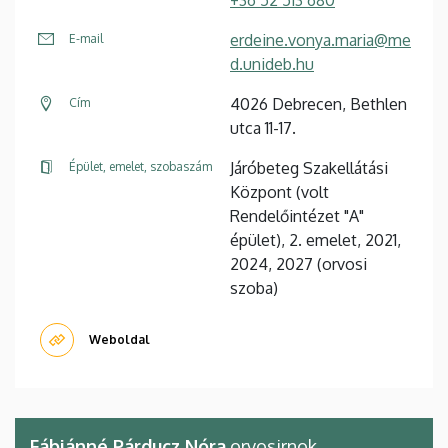
erdeine.vonya.maria@me
E-mail
d.unideb.hu
4026 Debrecen, Bethlen
Cím
utca 11-17.
Járóbeteg Szakellátási
Épület, emelet, szobaszám
Központ (volt
Rendelőintézet "A"
épület), 2. emelet, 2021,
2024, 2027 (orvosi
szoba)
Weboldal
Fábiánné Párducz Nóra
orvosirnok