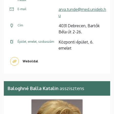
arva.tunde@med.unideb.h
E-mail
u
4031 Debrecen, Bartók
Cím
Béla út 2-26.
Központi épület, 6.
Épület, emelet, szobaszám
emelet
Weboldal
Baloghné Balla Katalin
asszisztens