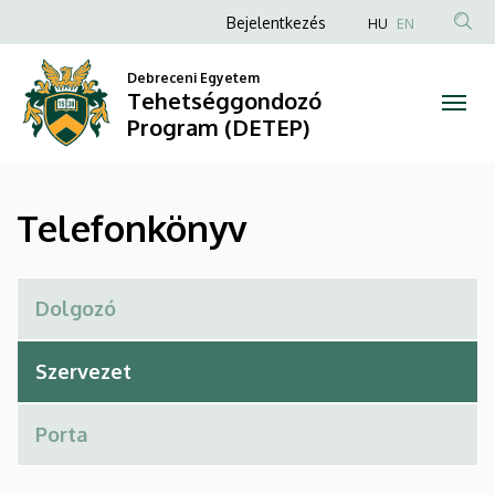
Telefonkönyv
Ugrás
Anonim
Bejelentkezés
HU
EN
a
Felhasználói
|
tartalomra
Debreceni Egyetem
fiók
Tehetséggondozó
Tehetséggondozó
menüje
Program (DETEP)
Program
(DETEP)
Telefonkönyv