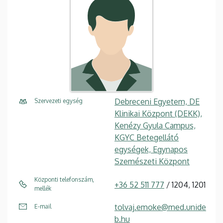
Debreceni Egyetem, DE
Szervezeti egység
Klinikai Központ (DEKK),
Kenézy Gyula Campus,
KGYC Betegellátó
egységek, Egynapos
Szemészeti Központ
Központi telefonszám,
+36 52 511 777
/ 1204, 1201
mellék
tolvaj.emoke@med.unide
E-mail
b.hu