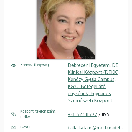
Debreceni Egyetem, DE
Szervezeti egység
Klinikai Központ (DEKK),
Kenézy Gyula Campus,
KGYC Betegellátó
egységek, Egynapos
Szemészeti Központ
Központi telefonszám,
+36 52 511 777
/ 1195
mellék
balla.katalin@med.unideb.
E-mail