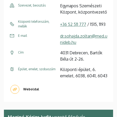
Egynapos Szemészeti
Szervezet, beosztás
Központ, központvezető
Központi telefonszám,
+36 52 511 777
/ 1515, 1193
mellék
dr.sohajda.zoltan@med.u
E-mail
nideb.hu
4031 Debrecen, Bartók
Cím
Béla út 2-26.
Központi épület, 6.
Épület, emelet, szobaszám
emelet, 6038, 6041, 6043
Weboldal
Maginé Kórizs Judit
vezető főnővér