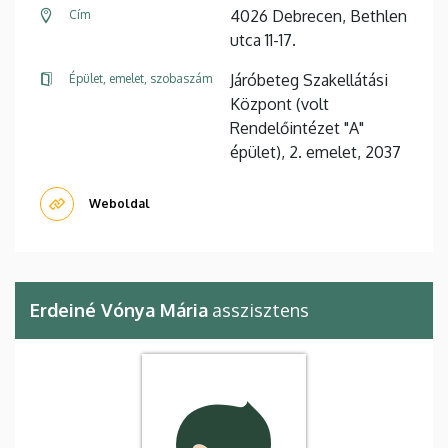
4026 Debrecen, Bethlen
Cím
utca 11-17.
Járóbeteg Szakellátási
Épület, emelet, szobaszám
Központ (volt
Rendelőintézet "A"
épület), 2. emelet, 2037
Weboldal
Erdeiné Vónya Mária
asszisztens