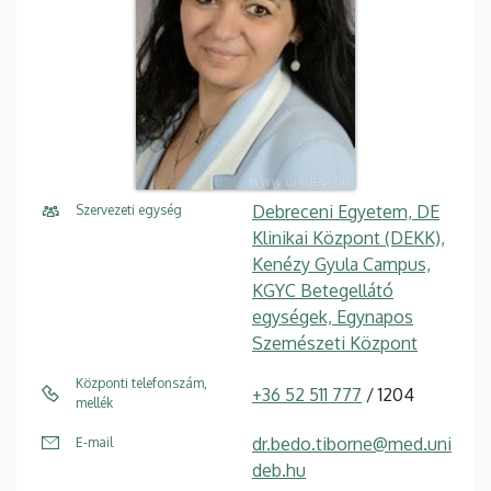
Debreceni Egyetem, DE
Szervezeti egység
Klinikai Központ (DEKK),
Kenézy Gyula Campus,
KGYC Betegellátó
egységek, Egynapos
Szemészeti Központ
Központi telefonszám,
+36 52 511 777
/ 1204
mellék
dr.bedo.tiborne@med.uni
E-mail
deb.hu