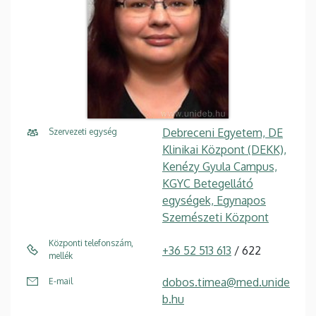
Debreceni Egyetem, DE
Szervezeti egység
Klinikai Központ (DEKK),
Kenézy Gyula Campus,
KGYC Betegellátó
egységek, Egynapos
Szemészeti Központ
Központi telefonszám,
+36 52 513 613
/ 622
mellék
dobos.timea@med.unide
E-mail
b.hu