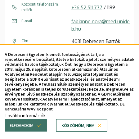
Központi telefonszám,
+36 52 511 777
/ 1189
mellék
fabianne.nora@med.unide
E-mail
b.hu
4031 Debrecen Bartók
Cím
Béla út 2-26
A Debreceni Egyetem kiemelt fontosságúnak tartja a
rendelkezésére bocsátott, illetve birtokába jutott személyes adatok
Központi épület, 6.
Épület, emelet, szobaszám
védelmét. Ezúton tájékoztatjuk Önt, hogy a Debreceni Egyetem a
emelet, 6031 (iroda)
2018. május 25. napjától kötelezően alkalmazandó Általános
Adatvédelmi Rendelet alapján felülvizsgálta folyamatait és
beépítette a GDPR előírásait az adatkezelési és adatvédelmi
tevékenységébe. A felhasználók személyes adatait a Debreceni
Weboldal
Egyetem korábban is teljes körültekintéssel kezelte, megfelelve az
érvényben lévő adatkezelési szabályozásoknak. A GDPR előírásait
követve frissítettük Adatvédelmi Tájékoztatónkat, amelyet az
alábbi linkre kattintva olvashat el:
Adatkezelési tájékoztató.
DE
Kancellária WAV Központ
Oldalszámozás
További információk
1
2
3
4
5
›
»
ELFOGADOM
KÖSZÖNÖM, NEM
Jelenlegi
Oldal
Oldal
Oldal
Oldal
Következő
Utolsó
oldal
oldal
oldal