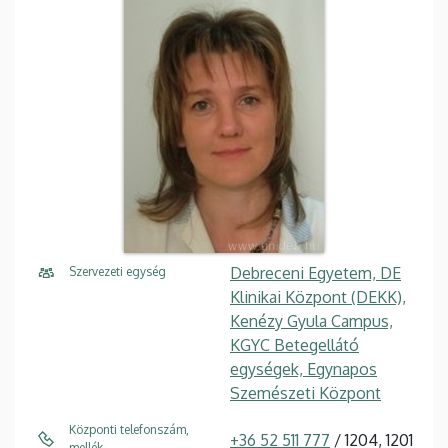
Debreceni Egyetem, DE
Szervezeti egység
Klinikai Központ (DEKK),
Kenézy Gyula Campus,
KGYC Betegellátó
egységek, Egynapos
Szemészeti Központ
Központi telefonszám,
+36 52 511 777
/ 1204, 1201
mellék