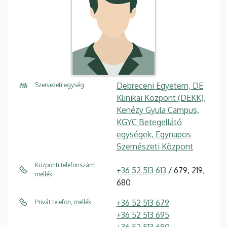
Debreceni Egyetem, DE
Szervezeti egység
Klinikai Központ (DEKK),
Kenézy Gyula Campus,
KGYC Betegellátó
egységek, Egynapos
Szemészeti Központ
Központi telefonszám,
+36 52 513 613
/ 679, 219,
mellék
680
+36 52 513 679
Privát telefon, mellék
+36 52 513 695
+36 52 513 680