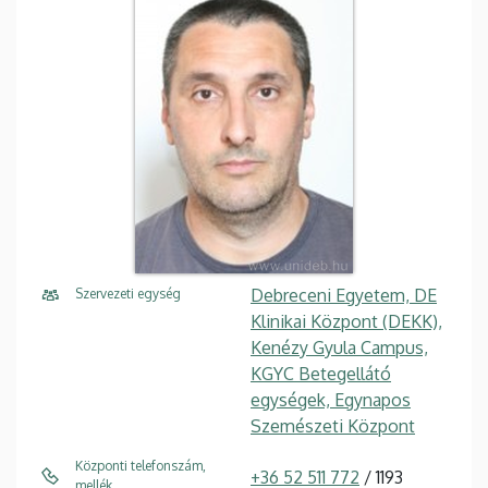
Debreceni Egyetem, DE
Szervezeti egység
Klinikai Központ (DEKK),
Kenézy Gyula Campus,
KGYC Betegellátó
egységek, Egynapos
Szemészeti Központ
Központi telefonszám,
+36 52 511 772
/ 1193
mellék