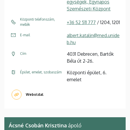
egységek, Egynapos
Szemészeti Központ
Központi telefonszám,
+36 52 511 777
/ 1204, 1201
mellék
albert.katalin@med.unide
E-mail
b.hu
4031 Debrecen, Bartók
Cím
Béla út 2-26.
Központi épület, 6.
Épület, emelet, szobaszám
emelet
Weboldal
Ácsné Csobán Krisztina
ápoló