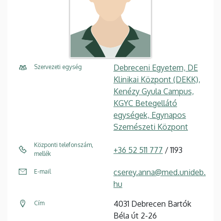
Debreceni Egyetem, DE
Szervezeti egység
Klinikai Központ (DEKK),
Kenézy Gyula Campus,
KGYC Betegellátó
egységek, Egynapos
Szemészeti Központ
Központi telefonszám,
+36 52 511 777
/ 1193
mellék
cserey.anna@med.unideb.
E-mail
hu
4031 Debrecen Bartók
Cím
Béla út 2-26