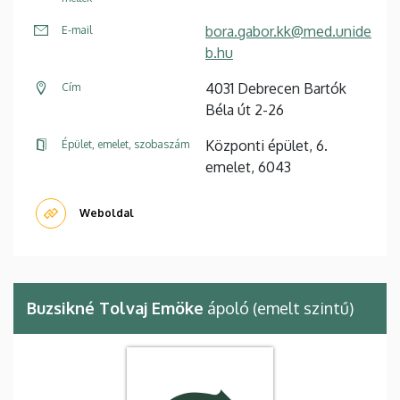
bora.gabor.kk@med.unide
E-mail
b.hu
4031 Debrecen Bartók
Cím
Béla út 2-26
Központi épület, 6.
Épület, emelet, szobaszám
emelet, 6043
Weboldal
Buzsikné Tolvaj Emöke
ápoló (emelt szintű)