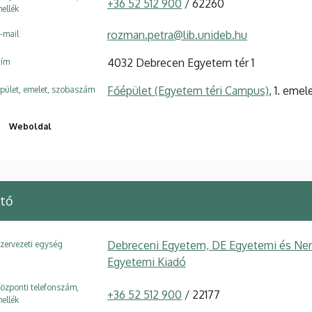
+36 52 512 900
/ 62260
ellék
rozman.petra@lib.unideb.hu
-mail
4032 Debrecen Egyetem tér 1
ím
Főépület (Egyetem téri Campus)
, 1. emel
pület, emelet, szobaszám
Weboldal
ötő
Debreceni Egyetem, DE Egyetemi és Nem
zervezeti egység
Egyetemi Kiadó
özponti telefonszám,
+36 52 512 900
/ 22177
ellék