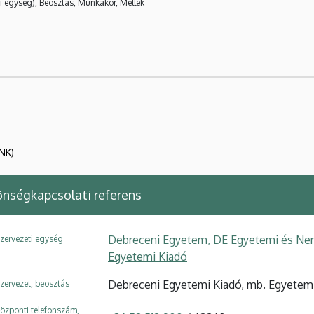
i egység), Beosztás, Munkakör, Mellék
NK)
nségkapcsolati referens
Debreceni Egyetem, DE Egyetemi és Nem
zervezeti egység
Egyetemi Kiadó
Debreceni Egyetemi Kiadó, mb. Egyetemi
zervezet, beosztás
özponti telefonszám,