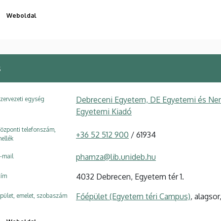
Weboldal
s
Debreceni Egyetem, DE Egyetemi és Nem
zervezeti egység
Egyetemi Kiadó
özponti telefonszám,
+36 52 512 900
/ 61934
ellék
phamza@lib.unideb.hu
-mail
4032 Debrecen, Egyetem tér 1.
ím
Főépület (Egyetem téri Campus)
, alagsor
pület, emelet, szobaszám