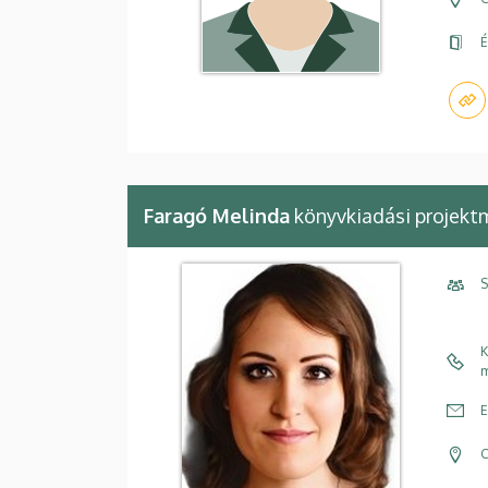
É
Faragó Melinda
könyvkiadási projekt
S
K
m
E
C