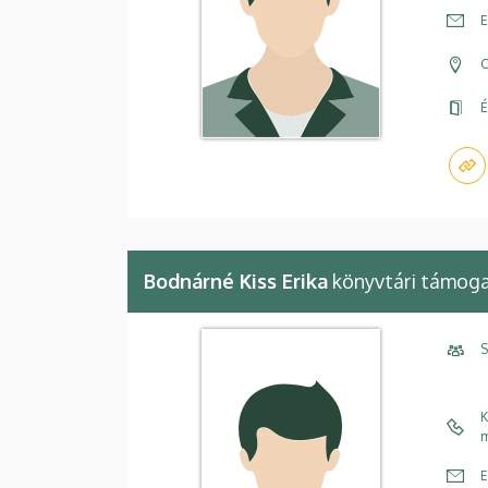
E
C
É
Bodnárné Kiss Erika
könyvtári támog
S
K
m
E