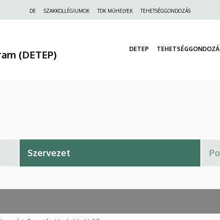
Felső
DE
SZAKKOLLÉGIUMOK
TDK MŰHELYEK
TEHETSÉGGONDOZÁS
navigáció
DETEP
TEHETSÉGGONDOZÁ
ram (DETEP)