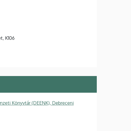
et, K106
zeti Könyvtár (DEENK), Debreceni