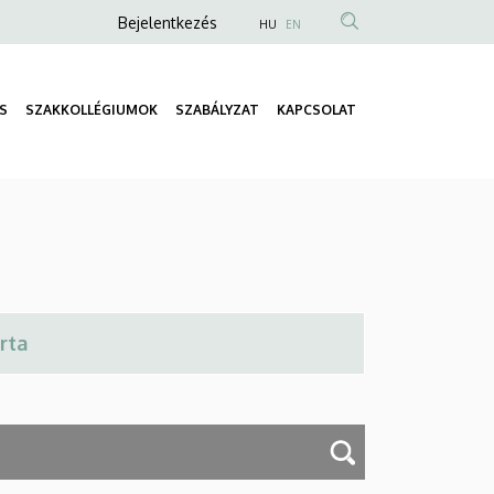
Anonim
Bejelentkezés
HU
EN
Felhasználói
fiók
S
SZAKKOLLÉGIUMOK
SZABÁLYZAT
KAPCSOLAT
menüje
Fő
navigáció