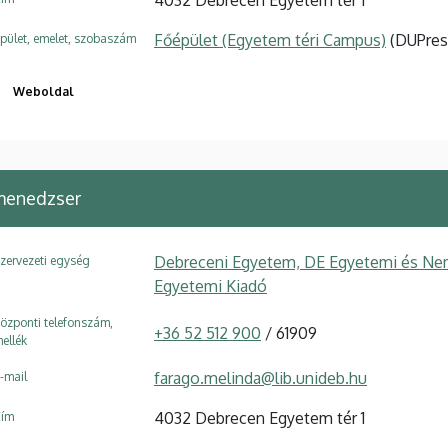
Főépület (Egyetem téri Campus)
(DUPress
pület, emelet, szobaszám
Weboldal
menedzser
Debreceni Egyetem, DE Egyetemi és Nem
zervezeti egység
Egyetemi Kiadó
özponti telefonszám,
+36 52 512 900
/ 61909
ellék
farago.melinda@lib.unideb.hu
-mail
4032 Debrecen Egyetem tér 1
ím