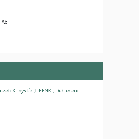
, A8
zeti Könyvtár (DEENK), Debreceni