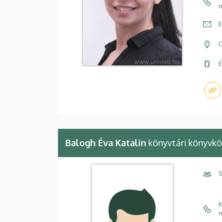
m
E
C
É
Balogh Éva Katalin
könyvtári könyvk
S
K
m