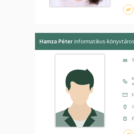
Hamza Péter
informatikus-könyvtáro
S
K
m
E
C
É