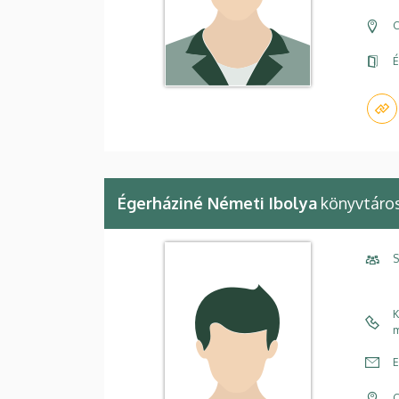
C
É
Égerháziné Németi Ibolya
könyvtáros
S
K
m
E
C