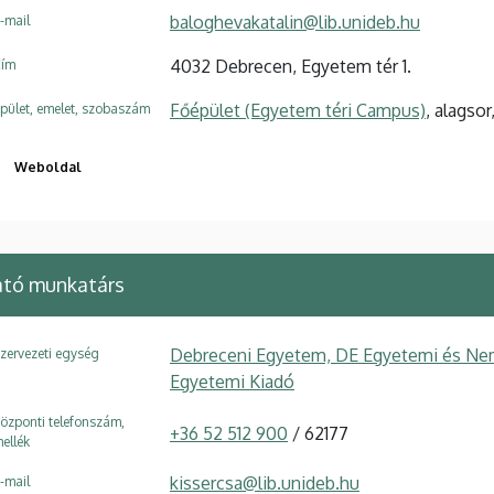
baloghevakatalin@lib.unideb.hu
-mail
4032 Debrecen, Egyetem tér 1.
ím
Főépület (Egyetem téri Campus)
, alagsor
pület, emelet, szobaszám
Weboldal
ató munkatárs
Debreceni Egyetem, DE Egyetemi és Nem
zervezeti egység
Egyetemi Kiadó
özponti telefonszám,
+36 52 512 900
/ 62177
ellék
kissercsa@lib.unideb.hu
-mail