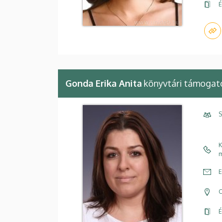
É
Gonda Erika Anita
könyvtári támogat
S
K
m
E
C
É