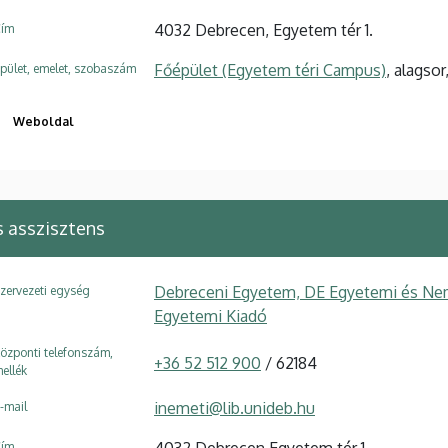
4032 Debrecen, Egyetem tér 1.
ím
Főépület (Egyetem téri Campus)
, alagsor
pület, emelet, szobaszám
Weboldal
 asszisztens
Debreceni Egyetem, DE Egyetemi és Nem
zervezeti egység
Egyetemi Kiadó
özponti telefonszám,
+36 52 512 900
/ 62184
ellék
inemeti@lib.unideb.hu
-mail
4032 Debrecen Egyetem tér 1
ím