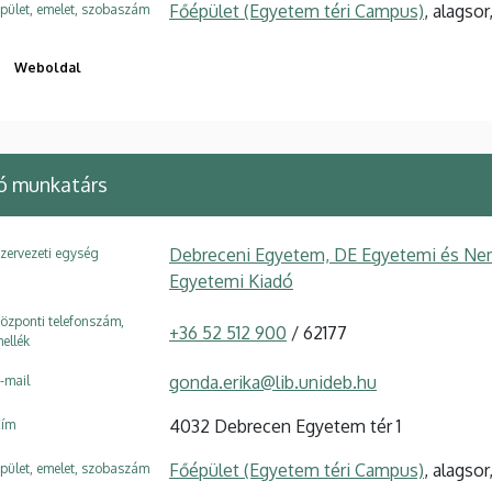
Főépület (Egyetem téri Campus)
, alagsor
pület, emelet, szobaszám
Weboldal
ó munkatárs
Debreceni Egyetem, DE Egyetemi és Nem
zervezeti egység
Egyetemi Kiadó
özponti telefonszám,
+36 52 512 900
/ 62177
ellék
gonda.erika@lib.unideb.hu
-mail
4032 Debrecen Egyetem tér 1
ím
Főépület (Egyetem téri Campus)
, alagsor
pület, emelet, szobaszám