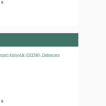
, 8
zeti Könyvtár (DEENK), Debreceni
, 8