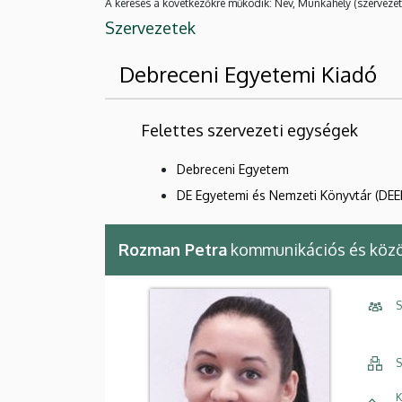
A keresés a következőkre működik: Név, Munkahely (szervezet
Szervezetek
Debreceni Egyetemi Kiadó
Felettes szervezeti egységek
Debreceni Egyetem
DE Egyetemi és Nemzeti Könyvtár (DEE
Rozman Petra
kommunikációs és közö
S
S
K