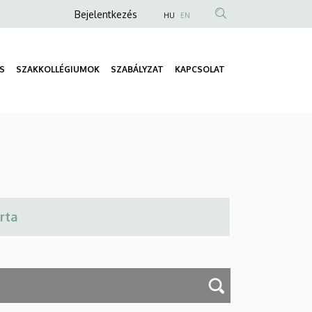
Anonim
Bejelentkezés
HU
EN
Felhasználói
fiók
S
SZAKKOLLÉGIUMOK
SZABÁLYZAT
KAPCSOLAT
menüje
Fő
navigáció