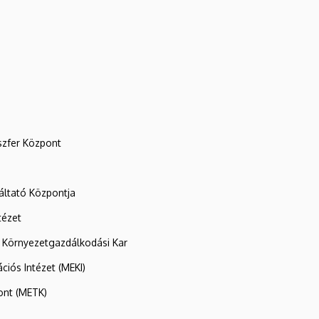
szfer Központ
ltató Központja
tézet
 Környezetgazdálkodási Kar
ációs Intézet (MEKI)
ont (METK)