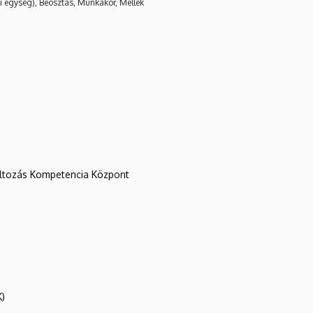
i egység), Beosztás, Munkakör, Mellék
változás Kompetencia Központ
K)