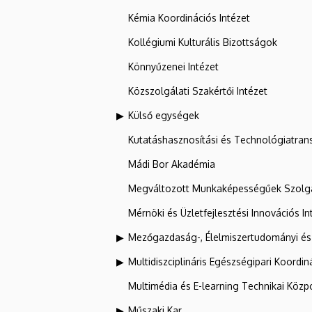
Kémia Koordinációs Intézet
Kollégiumi Kulturális Bizottságok
Könnyűzenei Intézet
Közszolgálati Szakértői Intézet
Külső egységek
Kutatáshasznosítási és Technológiatran
Mádi Bor Akadémia
Megváltozott Munkaképességűek Szolgá
Mérnöki és Üzletfejlesztési Innovációs In
Mezőgazdaság-, Élelmiszertudományi és
Multidiszciplináris Egészségipari Koordin
Multimédia és E-learning Technikai Közp
Műszaki Kar