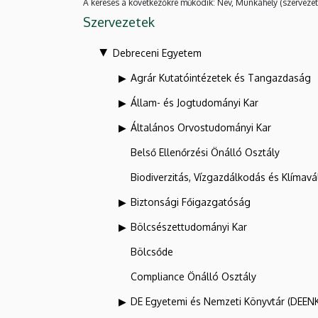
A keresés a következőkre működik: Név, Munkahely (szervezet
Szervezetek
Debreceni Egyetem
Agrár Kutatóintézetek és Tangazdaság
Állam- és Jogtudományi Kar
Általános Orvostudományi Kar
Belső Ellenőrzési Önálló Osztály
Biodiverzitás, Vízgazdálkodás és Klíma
Biztonsági Főigazgatóság
Bölcsészettudományi Kar
Bölcsőde
Compliance Önálló Osztály
DE Egyetemi és Nemzeti Könyvtár (DEEN