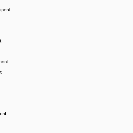
zpont
t
zpont
t
pont