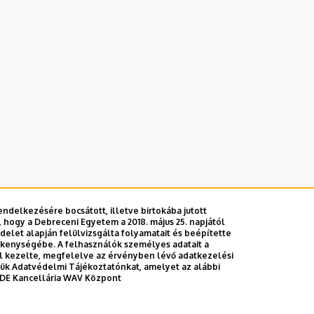
ndelkezésére bocsátott, illetve birtokába jutott
 hogy a Debreceni Egyetem a 2018. május 25. napjától
E telefonkönyvében
|
Külső személyek rögzítése a DE te
let alapján felülvizsgálta folyamatait és beépítette
ékenységébe. A felhasználók személyes adatait a
el kezelte, megfelelve az érvényben lévő adatkezelési
ttük Adatvédelmi Tájékoztatónkat, amelyet az alábbi
DE Kancellária WAV Központ
Adatvédel
Adatvédelem