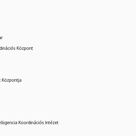
ar
rdinációs Központ
k Központja
lligencia Koordinációs Intézet