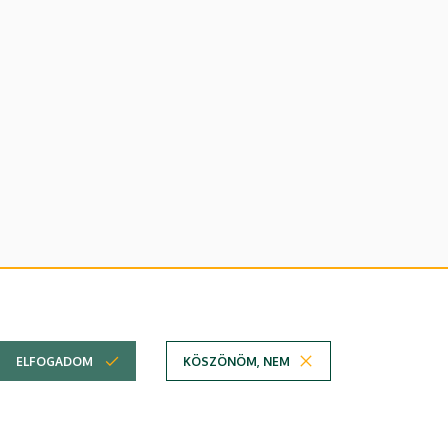
lefonkönyvében
|
Súgó
|
Hibabejelentés
ELFOGADOM
KÖSZÖNÖM, NEM
em
Technikai információk
Copyright © 2026 Unideb