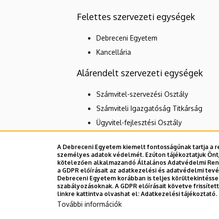
Felettes szervezeti egységek
Debreceni Egyetem
Kancellária
Alárendelt szervezeti egységek
Számvitel-szervezési Osztály
Számviteli Igazgatóság Titkárság
Ügyvitel-fejlesztési Osztály
A Debreceni Egyetem kiemelt fontosságúnak tartja a re
személyes adatok védelmét. Ezúton tájékoztatjuk Önt,
Dolgozói adatmódosítás igénylése a D
kötelezően alkalmazandó Általános Adatvédelmi Rende
a GDPR előírásait az adatkezelési és adatvédelmi tev
Debreceni Egyetem korábban is teljes körültekintéss
szabályozásoknak. A GDPR előírásait követve frissíte
linkre kattintva olvashat el:
Adatkezelési tájékoztató.
További információk