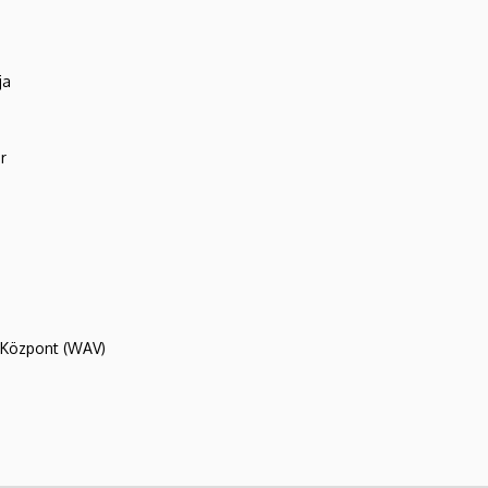
ja
r
R Központ (WAV)