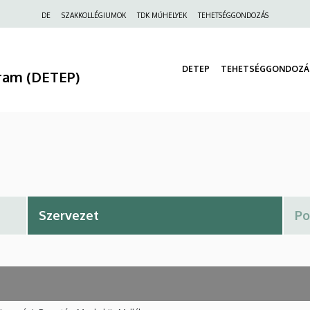
Felső
DE
SZAKKOLLÉGIUMOK
TDK MŰHELYEK
TEHETSÉGGONDOZÁS
navigáció
DETEP
TEHETSÉGGONDOZÁ
ram (DETEP)