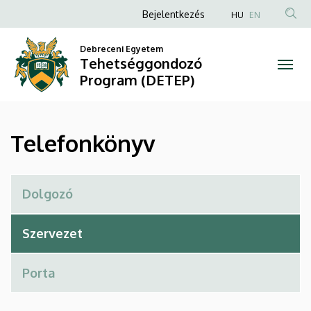
Telefonkönyv
Ugrás
Anonim
Bejelentkezés
HU
EN
a
Felhasználói
|
tartalomra
Debreceni Egyetem
fiók
Tehetséggondozó
Tehetséggondozó
menüje
Program (DETEP)
Program
(DETEP)
Telefonkönyv