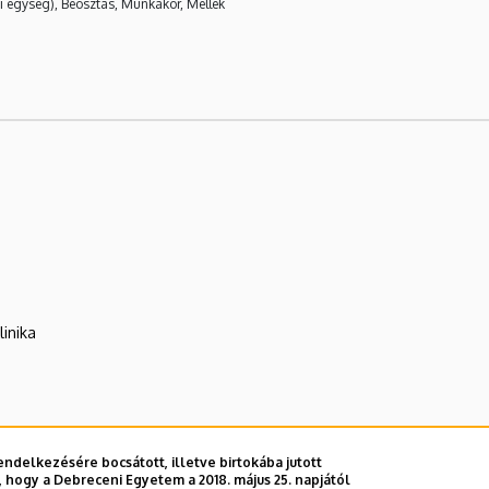
i egység), Beosztás, Munkakör, Mellék
linika
E telefonkönyvében
|
Külső személyek rögzítése a DE te
ndelkezésére bocsátott, illetve birtokába jutott
 hogy a Debreceni Egyetem a 2018. május 25. napjától