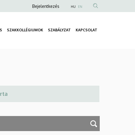
Anonim
Bejelentkezés
HU
EN
Felhasználói
fiók
S
SZAKKOLLÉGIUMOK
SZABÁLYZAT
KAPCSOLAT
menüje
Fő
navigáció