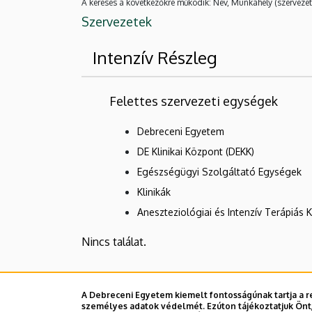
A keresés a következőkre működik: Név, Munkahely (szervezet
Szervezetek
Intenzív Részleg
Felettes szervezeti egységek
Debreceni Egyetem
DE Klinikai Központ (DEKK)
Egészségügyi Szolgáltató Egységek
Klinikák
Aneszteziológiai és Intenzív Terápiás K
Nincs találat.
Dolgozói adatmódosítás igénylése a D
A Debreceni Egyetem kiemelt fontosságúnak tartja a re
személyes adatok védelmét. Ezúton tájékoztatjuk Önt,