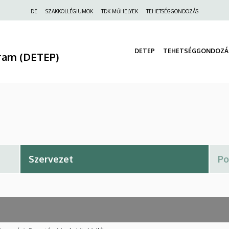
Felső
DE
SZAKKOLLÉGIUMOK
TDK MŰHELYEK
TEHETSÉGGONDOZÁS
navigáció
DETEP
TEHETSÉGGONDOZÁ
ram (DETEP)