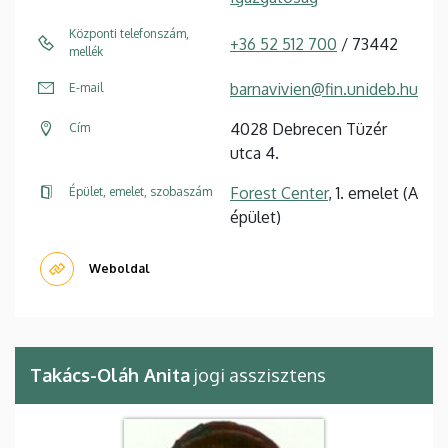
Központi telefonszám,
+36 52 512 700
/ 73442
mellék
barnavivien@fin.unideb.hu
E-mail
4028 Debrecen Tüzér
Cím
utca 4.
Forest Center
, 1. emelet (A
Épület, emelet, szobaszám
épület)
Weboldal
Takács-Oláh Anita
jogi asszisztens