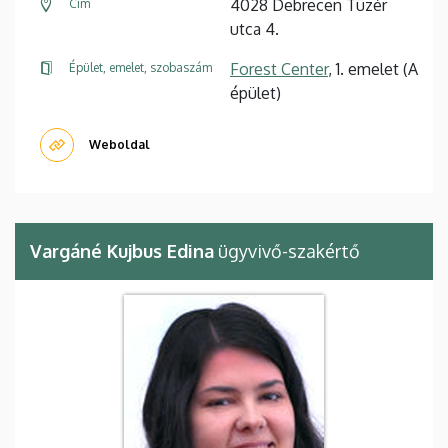
4028 Debrecen Tüzér
Cím
utca 4.
Forest Center
, 1. emelet (A
Épület, emelet, szobaszám
épület)
Weboldal
Vargáné Kujbus Edina
ügyvivő-szakértő