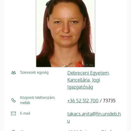
Debreceni Egyetem,
Szervezeti egység
Kancellária, Jogi
Igazgatóság
Központi telefonszám,
+36 52 512 700
/ 73735
mellék
takacs.anita@fin.unideb.h
E-mail
u