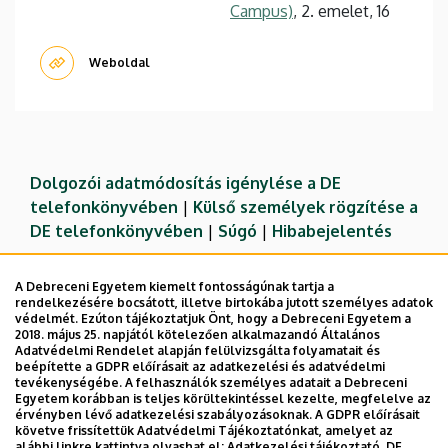
Campus)
, 2. emelet, 16
Weboldal
Dolgozói adatmódosítás igénylése a DE
telefonkönyvében
|
Külső személyek rögzítése a
DE telefonkönyvében
|
Súgó
|
Hibabejelentés
A Debreceni Egyetem kiemelt fontosságúnak tartja a
rendelkezésére bocsátott, illetve birtokába jutott személyes adatok
védelmét. Ezúton tájékoztatjuk Önt, hogy a Debreceni Egyetem a
2018. május 25. napjától kötelezően alkalmazandó Általános
Adatvédelmi Rendelet alapján felülvizsgálta folyamatait és
beépítette a GDPR előírásait az adatkezelési és adatvédelmi
tevékenységébe. A felhasználók személyes adatait a Debreceni
Egyetem korábban is teljes körültekintéssel kezelte, megfelelve az
érvényben lévő adatkezelési szabályozásoknak. A GDPR előírásait
követve frissítettük Adatvédelmi Tájékoztatónkat, amelyet az
Adatvédelem
Adatvédelem
alábbi linkre kattintva olvashat el:
Adatkezelési tájékoztató.
DE