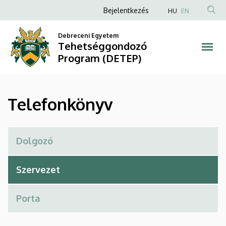
Telefonkönyv
Ugrás
Anonim
Bejelentkezés
HU
EN
a
Felhasználói
|
tartalomra
Debreceni Egyetem
fiók
Tehetséggondozó
Tehetséggondozó
menüje
Program (DETEP)
Program
(DETEP)
Telefonkönyv