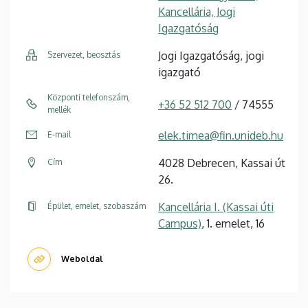
Kancellária, Jogi
Igazgatóság
Jogi Igazgatóság, jogi
Szervezet, beosztás
igazgató
Központi telefonszám,
+36 52 512 700
/ 74555
mellék
elek.timea@fin.unideb.hu
E-mail
4028 Debrecen, Kassai út
Cím
26.
Kancellária I. (Kassai úti
Épület, emelet, szobaszám
Campus)
, 1. emelet, 16
Weboldal