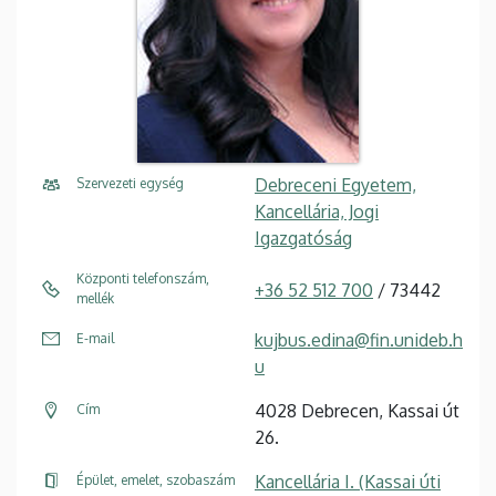
Debreceni Egyetem,
Szervezeti egység
Kancellária, Jogi
Igazgatóság
Központi telefonszám,
+36 52 512 700
/ 73442
mellék
kujbus.edina@fin.unideb.h
E-mail
u
4028 Debrecen, Kassai út
Cím
26.
Kancellária I. (Kassai úti
Épület, emelet, szobaszám