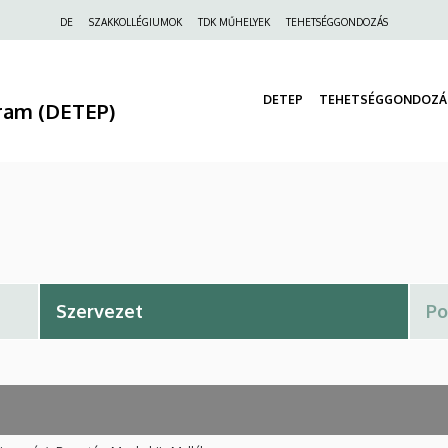
Felső
DE
SZAKKOLLÉGIUMOK
TDK MŰHELYEK
TEHETSÉGGONDOZÁS
navigáció
DETEP
TEHETSÉGGONDOZÁ
ram (DETEP)