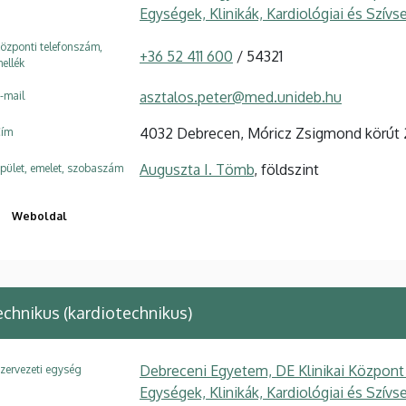
Egységek, Klinikák, Kardiológiai és Szívs
özponti telefonszám,
+36 52 411 600
/ 54321
ellék
asztalos.peter@med.unideb.hu
-mail
4032 Debrecen, Móricz Zsigmond körút 
ím
Auguszta I. Tömb
, földszint
pület, emelet, szobaszám
Weboldal
chnikus (kardiotechnikus)
Debreceni Egyetem, DE Klinikai Központ
zervezeti egység
Egységek, Klinikák, Kardiológiai és Szívs