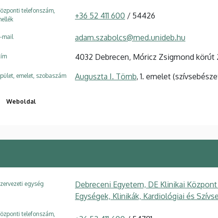
özponti telefonszám,
+36 52 411 600
/ 54426
ellék
adam.szabolcs@med.unideb.hu
-mail
4032 Debrecen, Móricz Zsigmond körút 
ím
Auguszta I. Tömb
, 1. emelet (szívsebésze
pület, emelet, szobaszám
Weboldal
Debreceni Egyetem, DE Klinikai Központ
zervezeti egység
Egységek, Klinikák, Kardiológiai és Szívs
özponti telefonszám,