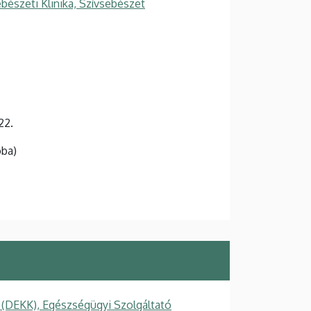
ebészeti Klinika, Szívsebészet
22.
oba)
 (DEKK), Egészségügyi Szolgáltató