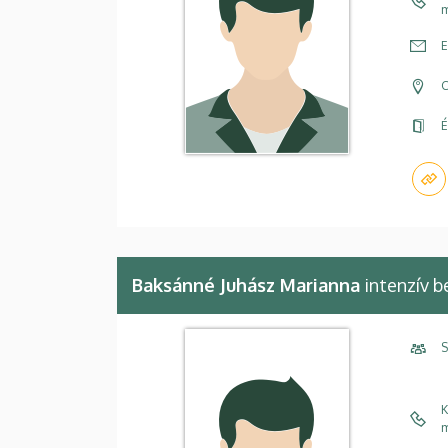
m
E
C
É
Baksánné Juhász Marianna
intenzív b
S
K
m