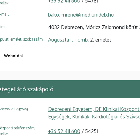
+36 52 411 600
/ 54781
ellék
bako.imrene@med.unideb.hu
-mail
4032 Debrecen, Móricz Zsigmond körút 
ím
Auguszta I. Tömb
, 2. emelet
pület, emelet, szobaszám
Weboldal
etegellátó szakápoló
Debreceni Egyetem, DE Klinikai Központ
zervezeti egység
Egységek, Klinikák, Kardiológiai és Szívs
özponti telefonszám,
+36 52 411 600
/ 54251
ellék