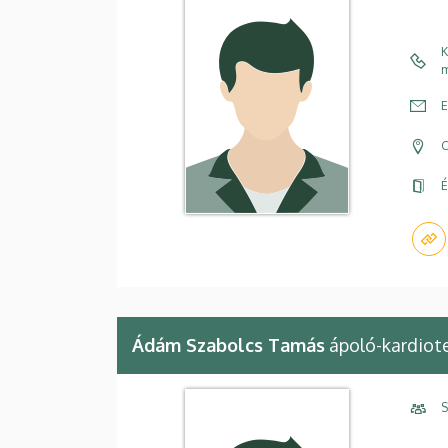
K
m
E
C
É
Ádám Szabolcs Tamás
ápoló-kardiote
S