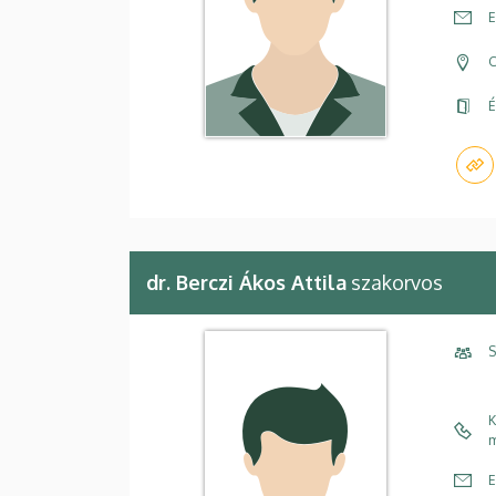
E
C
É
dr. Berczi Ákos Attila
szakorvos
S
K
m
E