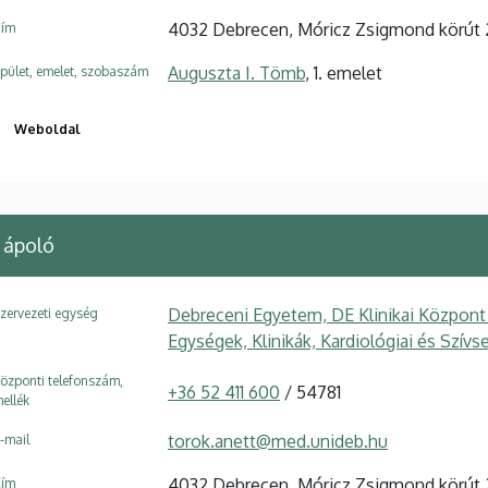
4032 Debrecen, Móricz Zsigmond körút 
ím
Auguszta I. Tömb
, 1. emelet
pület, emelet, szobaszám
Weboldal
 ápoló
Debreceni Egyetem, DE Klinikai Központ
zervezeti egység
Egységek, Klinikák, Kardiológiai és Szívs
özponti telefonszám,
+36 52 411 600
/ 54781
ellék
torok.anett@med.unideb.hu
-mail
4032 Debrecen, Móricz Zsigmond körút 
ím