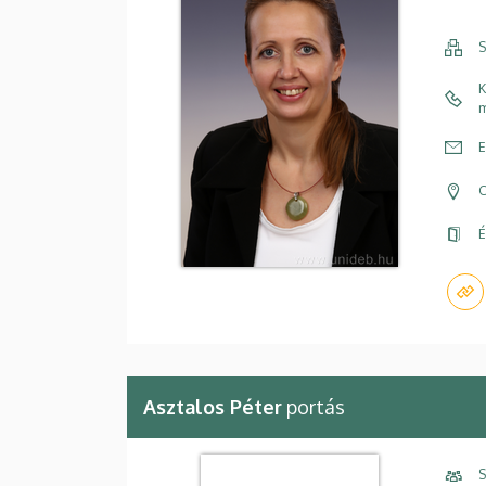
S
K
m
E
C
É
Asztalos Péter
portás
S