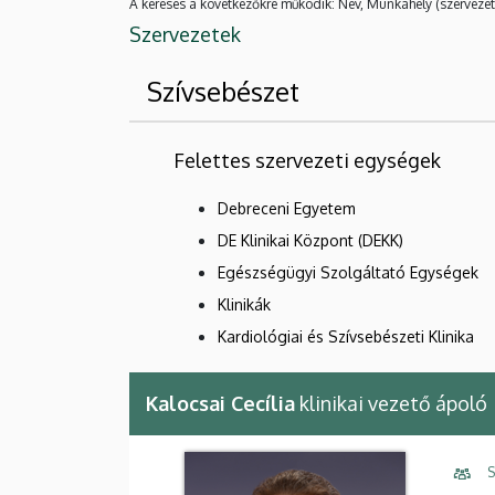
A keresés a következőkre működik: Név, Munkahely (szervezet
Szervezetek
Szívsebészet
Felettes szervezeti egységek
Debreceni Egyetem
DE Klinikai Központ (DEKK)
Egészségügyi Szolgáltató Egységek
Klinikák
Kardiológiai és Szívsebészeti Klinika
Kalocsai Cecília
klinikai vezető ápoló
S