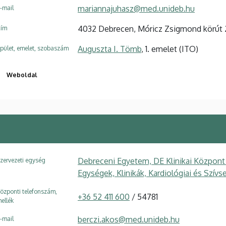
mariannajuhasz@med.unideb.hu
-mail
4032 Debrecen, Móricz Zsigmond körút 
ím
Auguszta I. Tömb
, 1. emelet (ITO)
pület, emelet, szobaszám
Weboldal
Debreceni Egyetem, DE Klinikai Központ
zervezeti egység
Egységek, Klinikák, Kardiológiai és Szívs
özponti telefonszám,
+36 52 411 600
/ 54781
ellék
berczi.akos@med.unideb.hu
-mail