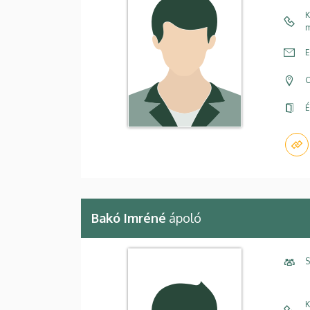
K
m
E
C
É
Bakó Imréné
ápoló
S
K