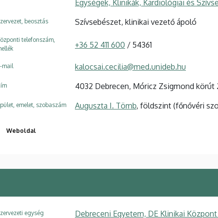
Egységek, Klinikák, Kardiológiai és Szívs
Szívsebészet, klinikai vezető ápoló
zervezet, beosztás
özponti telefonszám,
+36 52 411 600
/ 54361
ellék
kalocsai.cecilia@med.unideb.hu
-mail
4032 Debrecen, Móricz Zsigmond körút 
ím
Auguszta I. Tömb
, földszint (főnővéri sz
pület, emelet, szobaszám
Weboldal
Debreceni Egyetem, DE Klinikai Központ
zervezeti egység