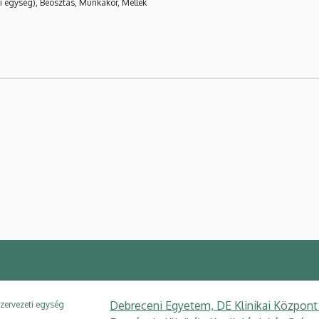
i egység), Beosztás, Munkakör, Mellék
Debreceni Egyetem, DE Klinikai Központ
zervezeti egység