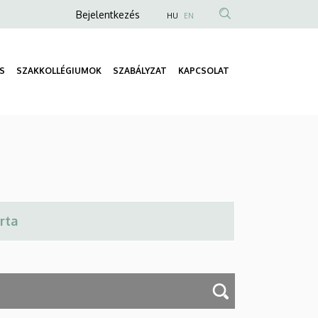
Anonim
Bejelentkezés
HU
EN
Felhasználói
fiók
S
SZAKKOLLÉGIUMOK
SZABÁLYZAT
KAPCSOLAT
menüje
Fő
navigáció