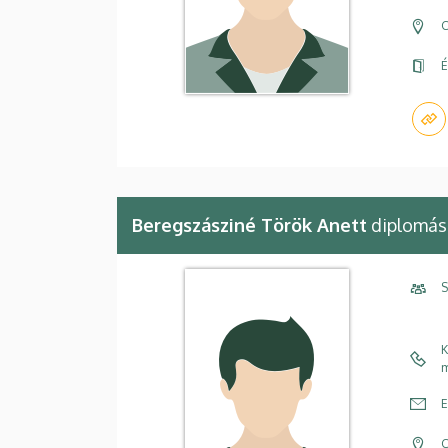
C
É
Beregszásziné Török Anett
diplomás
S
K
m
E
C