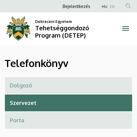
Telefonkönyv
Ugrás
Anonim
Bejelentkezés
HU
EN
a
Felhasználói
|
tartalomra
Debreceni Egyetem
fiók
Tehetséggondozó
Tehetséggondozó
menüje
Program (DETEP)
Program
(DETEP)
Telefonkönyv