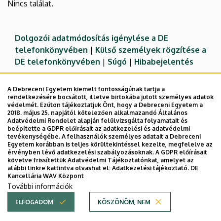
Nincs találat.
Dolgozói adatmódosítás igénylése a DE
telefonkönyvében
|
Külső személyek rögzítése a
DE telefonkönyvében
|
Súgó
|
Hibabejelentés
A Debreceni Egyetem kiemelt fontosságúnak tartja a
rendelkezésére bocsátott, illetve birtokába jutott személyes adatok
védelmét. Ezúton tájékoztatjuk Önt, hogy a Debreceni Egyetem a
2018. május 25. napjától kötelezően alkalmazandó Általános
Adatvédelmi Rendelet alapján felülvizsgálta folyamatait és
beépítette a GDPR előírásait az adatkezelési és adatvédelmi
tevékenységébe. A felhasználók személyes adatait a Debreceni
Egyetem korábban is teljes körültekintéssel kezelte, megfelelve az
érvényben lévő adatkezelési szabályozásoknak. A GDPR előírásait
követve frissítettük Adatvédelmi Tájékoztatónkat, amelyet az
Adatvédelem
Adatvédelem
alábbi linkre kattintva olvashat el:
Adatkezelési tájékoztató.
DE
Kancellária WAV Központ
Technikai információk
További információk
ELFOGADOM
KÖSZÖNÖM, NEM
Copyright © 2026 Unideb