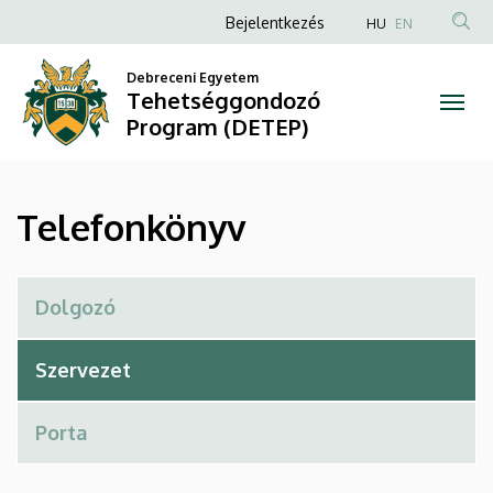
Telefonkönyv
Ugrás
Anonim
Bejelentkezés
HU
EN
a
Felhasználói
|
tartalomra
Debreceni Egyetem
fiók
Tehetséggondozó
Tehetséggondozó
menüje
Program (DETEP)
Program
(DETEP)
Telefonkönyv