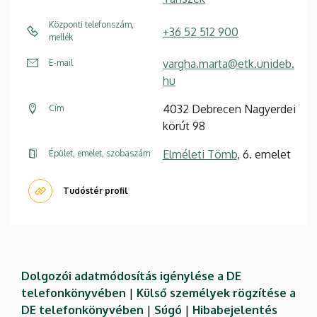
Központi telefonszám,
+36 52 512 900
mellék
vargha.marta@etk.unideb.
E-mail
hu
4032 Debrecen Nagyerdei
Cím
körút 98
Elméleti Tömb
, 6. emelet
Épület, emelet, szobaszám
Tudóstér profil
Dolgozói adatmódosítás igénylése a DE
telefonkönyvében
|
Külső személyek rögzítése a
DE telefonkönyvében
|
Súgó
|
Hibabejelentés