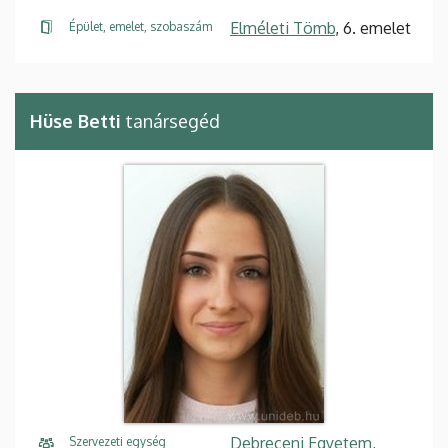
Elméleti Tömb
, 6. emelet
Épület, emelet, szobaszám
Hüse Betti
tanársegéd
Debreceni Egyetem,
Szervezeti egység