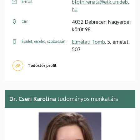
btoth.renata@etk.unideb.
E-mail
hu
4032 Debrecen Nagyerdei
Cím
körút 98
Elméleti Tömb
, 5. emelet,
Épület, emelet, szobaszám
507
Tudóstér profil
Dr. Cseri Karolina
tudományos munkatárs