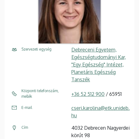
Debreceni Egyetem,
Szervezeti egység
Egészségtudományi Kar,
"Egy Egészség" Intézet,
Planetáris Egészség
Tanszék
Központi telefonszám,
+36 52 512 900
/ 65951
mellék
cseri.karolina@etk.unideb.
E-mail
hu
4032 Debrecen Nagyerdei
Cím
körút 98