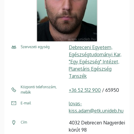
Debreceni Egyetem,
Szervezeti egység
Egészségtudományi Kar,
"Egy Egészség" Intézet,
Planetáris Egészség
Tanszék
Központi telefonszám,
+36 52 512 900
/ 65950
mellék
lovas-
E-mail
kiss.adam@etk.unideb.hu
4032 Debrecen Nagyerdei
Cím
körút 98