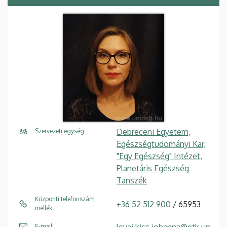
Debreceni Egyetem,
Szervezeti egység
Egészségtudományi Kar,
"Egy Egészség" Intézet,
Planetáris Egészség
Tanszék
Központi telefonszám,
+36 52 512 900
/ 65953
mellék
levai.kiss.johanna@etk.un
E-mail