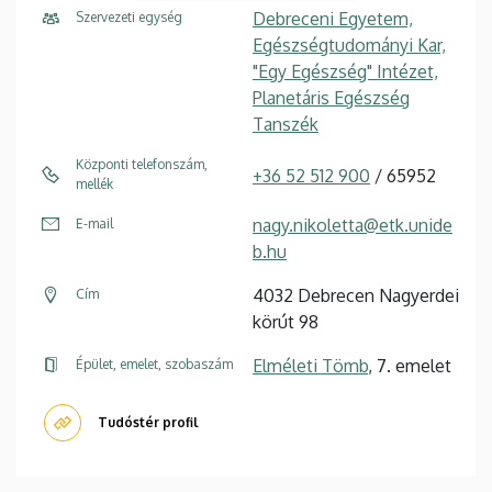
Debreceni Egyetem,
Szervezeti egység
Egészségtudományi Kar,
"Egy Egészség" Intézet,
Planetáris Egészség
Tanszék
Központi telefonszám,
+36 52 512 900
/ 65952
mellék
nagy.nikoletta@etk.unide
E-mail
b.hu
4032 Debrecen Nagyerdei
Cím
körút 98
Elméleti Tömb
, 7. emelet
Épület, emelet, szobaszám
Tudóstér profil