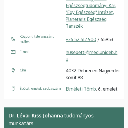
Egészségtudományi Kar,
"Egy Egészség" Intézet,
Planetáris Egészség
Tanszék
Központi telefonszám,
+36 52 512 900
/ 65953
mellék
husebetti@med.unideb.h
E-mail
u
4032 Debrecen Nagyerdei
Cím
körút 98
Elméleti Tömb
, 6. emelet
Épület, emelet, szobaszám
Dr. Lévai-Kiss Johanna
tudományos
munkatárs