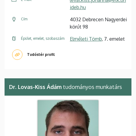
ideb.hu
4032 Debrecen Nagyerdei
Cím
körút 98
Elméleti Tömb
, 7. emelet
Épület, emelet, szobaszám
Tudóstér profil
Dr. Lovas-Kiss Ádám
tudományos munkatárs