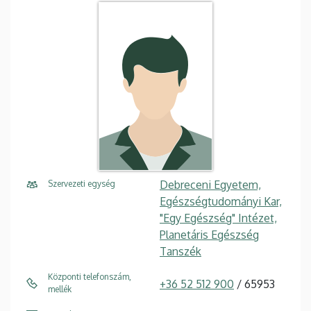
Debreceni Egyetem,
Szervezeti egység
Egészségtudományi Kar,
"Egy Egészség" Intézet,
Planetáris Egészség
Tanszék
Központi telefonszám,
+36 52 512 900
/ 65953
mellék