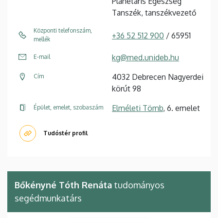
Planetáris Egészség
Tanszék, tanszékvezető
Központi telefonszám,
+36 52 512 900
/ 65951
mellék
kg@med.unideb.hu
E-mail
4032 Debrecen Nagyerdei
Cím
körút 98
Elméleti Tömb
, 6. emelet
Épület, emelet, szobaszám
Tudóstér profil
Bőkényné Tóth Renáta
tudományos
segédmunkatárs