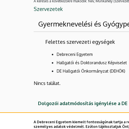
A keresés a következőkre működik: Név, Munkahely (szervezet
Szervezetek
Gyermeknevelési és Gyógyp
Felettes szervezeti egységek
Debreceni Egyetem
Hallgatói és Doktorandusz Képviselet
DE Hallgatói Önkormányzat (DEHÖK)
Nincs találat.
Dolgozói adatmódosítás igénylése a D
A Debreceni Egyetem kiemelt fontosságúnak tartja a re
személyes adatok védelmét. Ezúton tájékoztatjuk Önt,