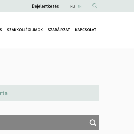
Anonim
Bejelentkezés
HU
EN
Felhasználói
fiók
S
SZAKKOLLÉGIUMOK
SZABÁLYZAT
KAPCSOLAT
menüje
Fő
navigáció