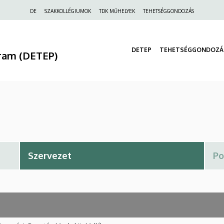
Felső
DE
SZAKKOLLÉGIUMOK
TDK MŰHELYEK
TEHETSÉGGONDOZÁS
navigáció
DETEP
TEHETSÉGGONDOZÁ
ram (DETEP)