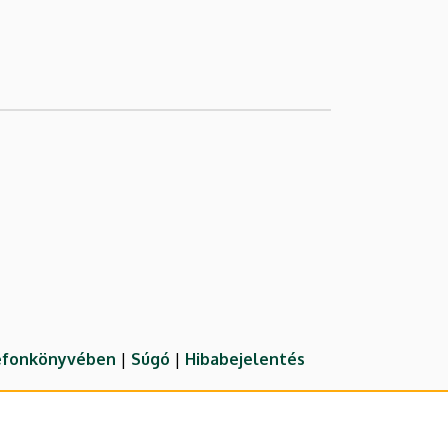
lefonkönyvében
|
Súgó
|
Hibabejelentés