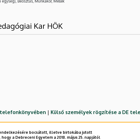
i egység), Beosztás, Munkakör, Mellék
edagógiai Kar HÖK
E telefonkönyvében
|
Külső személyek rögzítése a DE te
ndelkezésére bocsátott, illetve birtokába jutott
 hogy a Debreceni Egyetem a 2018. május 25. napjától