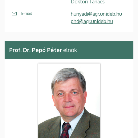
Doktori Tanács
hunyadi@agr.unideb.hu
E-mail
phd@agr.unideb.hu
Prof. Dr. Pepó Péter
elnök