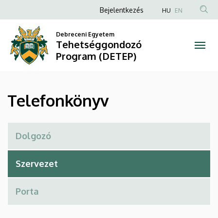
Telefonkönyv
Ugrás
Anonim
Bejelentkezés
HU
EN
a
Felhasználói
|
tartalomra
Debreceni Egyetem
fiók
Tehetséggondozó
Tehetséggondozó
menüje
Program (DETEP)
Program
(DETEP)
Telefonkönyv