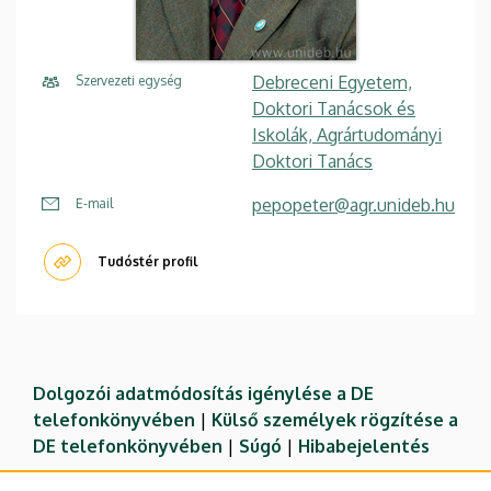
Debreceni Egyetem,
Szervezeti egység
Doktori Tanácsok és
Iskolák, Agrártudományi
Doktori Tanács
pepopeter@agr.unideb.hu
E-mail
Tudóstér profil
Dolgozói adatmódosítás igénylése a DE
telefonkönyvében
|
Külső személyek rögzítése a
DE telefonkönyvében
|
Súgó
|
Hibabejelentés