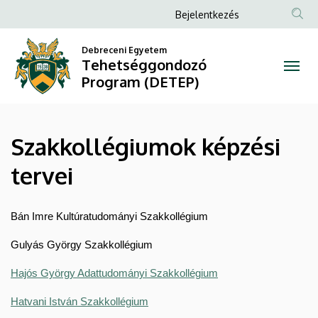
Szakkollégiumok
Ugrás
Anonim
Bejelentkezés
a
Felhasználói
képzési
tartalomra
Debreceni Egyetem
fiók
Tehetséggondozó
tervei
menüje
Program (DETEP)
|
Tehetséggondozó
Szakkollégiumok képzési
Program
tervei
(DETEP)
Bán Imre Kultúratudományi Szakkollégium
Gulyás György Szakkollégium
Hajós György Adattudományi Szakkollégium
Hatvani István Szakkollégium