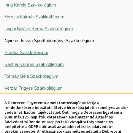
Ihrig Károly Szakkollégium
K
erpely Kálmán Szakkollégium
Lippai Balázs Roma Szakkollégium
Nyirkos István Sporttudományi Szakkollégium
Praetor Szakkollégium
Sántha Kálmán Szakkollégium
Tormay Béla Szakkollégium
Verzár Frigyes Szakkollégium
Legutóbbi frissítés:
2026. 05. 20. 11:33
A Debreceni Egyetem kiemelt fontosságúnak tartja a
rendelkezésére bocsátott, illetve birtokába jutott személyes adatok
védelmét. Ezúton tájékoztatjuk Önt, hogy a Debreceni Egyetem a
2018. május 25. napjától kötelezően alkalmazandó Általános
Adatvédelmi Rendelet alapján felülvizsgálta folyamatait és
beépítette a GDPR előírásait az adatkezelési és adatvédelmi
tevékenységébe. A felhasználók személyes adatait a Debreceni