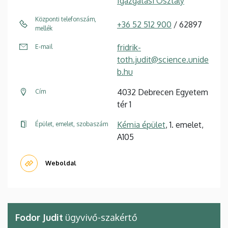
Igazgatási Osztály
Központi telefonszám,
+36 52 512 900
/ 62897
mellék
fridrik-
E-mail
toth.judit@science.unide
b.hu
4032 Debrecen Egyetem
Cím
tér 1
Kémia épület
, 1. emelet,
Épület, emelet, szobaszám
A105
Weboldal
Fodor Judit
ügyvivő-szakértő