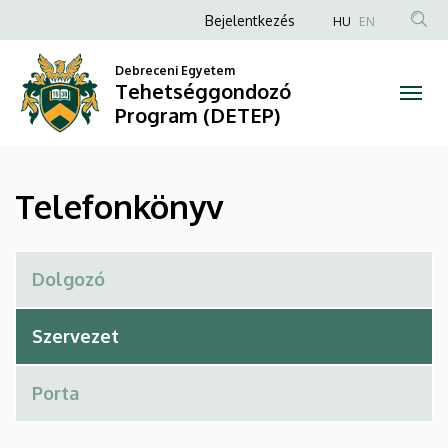
Telefonkönyv
Ugrás
Anonim
Bejelentkezés
HU
EN
a
Felhasználói
|
tartalomra
Debreceni Egyetem
fiók
Tehetséggondozó
Tehetséggondozó
menüje
Program (DETEP)
Program
(DETEP)
Telefonkönyv