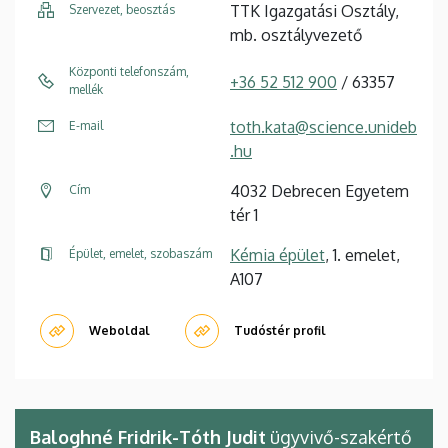
TTK Igazgatási Osztály,
Szervezet, beosztás
mb. osztályvezető
Központi telefonszám,
+36 52 512 900
/ 63357
mellék
toth.kata@science.unideb
E-mail
.hu
4032 Debrecen Egyetem
Cím
tér 1
Kémia épület
, 1. emelet,
Épület, emelet, szobaszám
A107
Weboldal
Tudóstér profil
Baloghné Fridrik-Tóth Judit
ügyvivő-szakértő