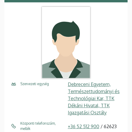
Debreceni Egyetem,
Szervezeti egység
Természettudományi és
Technológiai Kar, TTK
Dékáni Hivatal, TTK
Igazgatási Osztály
Központi telefonszám,
+36 52 512 900
/ 62623
mellék