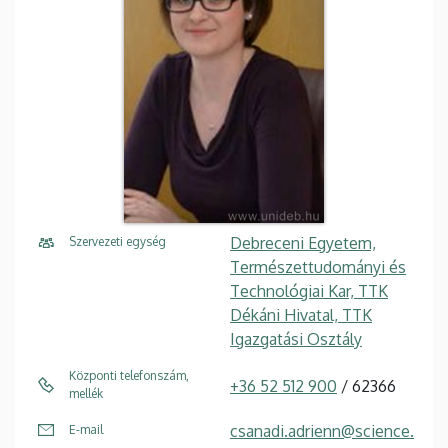
Debreceni Egyetem,
Szervezeti egység
Természettudományi és
Technológiai Kar, TTK
Dékáni Hivatal, TTK
Igazgatási Osztály
Központi telefonszám,
+36 52 512 900
/ 62366
mellék
csanadi.adrienn@science.
E-mail