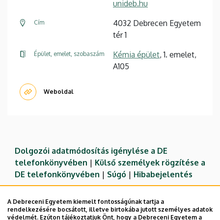
unideb.hu
4032 Debrecen Egyetem
Cím
tér 1
Kémia épület
, 1. emelet,
Épület, emelet, szobaszám
A105
Weboldal
Dolgozói adatmódosítás igénylése a DE
telefonkönyvében
|
Külső személyek rögzítése a
DE telefonkönyvében
|
Súgó
|
Hibabejelentés
A Debreceni Egyetem kiemelt fontosságúnak tartja a
rendelkezésére bocsátott, illetve birtokába jutott személyes adatok
védelmét. Ezúton tájékoztatjuk Önt, hogy a Debreceni Egyetem a