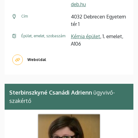
deb.hu
4032 Debrecen Egyetem
Cím
tér 1
Kémia épület
, 1. emelet,
Épület, emelet, szobaszám
A106
Weboldal
Sterbinszkyné Csanádi Adrienn
ügyvivő-
szakértő