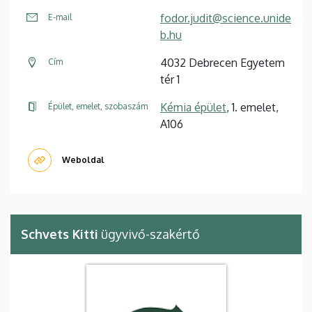
fodor.judit@science.unide
E-mail
b.hu
4032 Debrecen Egyetem
Cím
tér 1
Kémia épület
, 1. emelet,
Épület, emelet, szobaszám
A106
Weboldal
Schvets Kitti
ügyvivő-szakértő