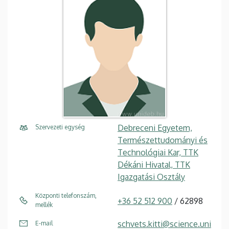
Debreceni Egyetem,
Szervezeti egység
Természettudományi és
Technológiai Kar, TTK
Dékáni Hivatal, TTK
Igazgatási Osztály
Központi telefonszám,
+36 52 512 900
/ 62898
mellék
schvets.kitti@science.uni
E-mail