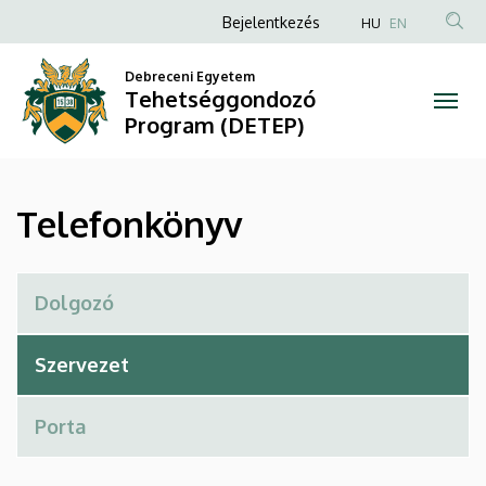
Telefonkönyv
Ugrás
Anonim
Bejelentkezés
HU
EN
a
Felhasználói
|
tartalomra
Debreceni Egyetem
fiók
Tehetséggondozó
Tehetséggondozó
menüje
Program (DETEP)
Program
(DETEP)
Telefonkönyv