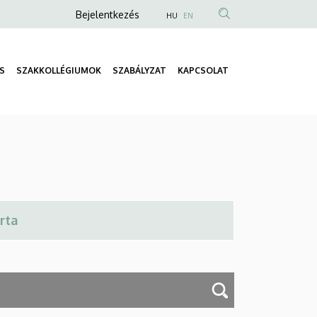
Anonim
Bejelentkezés
HU
EN
Felhasználói
fiók
S
SZAKKOLLÉGIUMOK
SZABÁLYZAT
KAPCSOLAT
menüje
Fő
navigáció