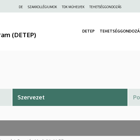
Felső
DE
SZAKKOLLÉGIUMOK
TDK MŰHELYEK
TEHETSÉGGONDOZÁS
navigáció
DETEP
TEHETSÉGGONDOZÁ
ram (DETEP)