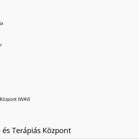
ja
r
R Központ (WAV)
- és Terápiás Központ