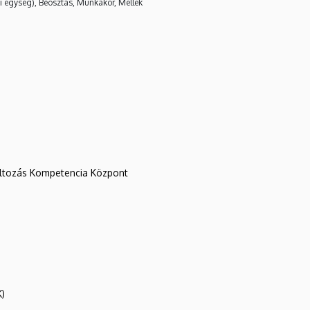
i egység), Beosztás, Munkakör, Mellék
változás Kompetencia Központ
K)