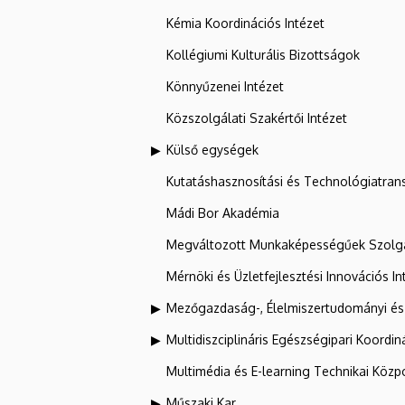
Kémia Koordinációs Intézet
Kollégiumi Kulturális Bizottságok
Könnyűzenei Intézet
Közszolgálati Szakértői Intézet
Külső egységek
Kutatáshasznosítási és Technológiatran
Mádi Bor Akadémia
Megváltozott Munkaképességűek Szolgá
Mérnöki és Üzletfejlesztési Innovációs In
Mezőgazdaság-, Élelmiszertudományi és
Multidiszciplináris Egészségipari Koordin
Multimédia és E-learning Technikai Közp
Műszaki Kar