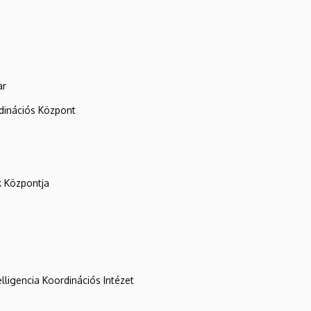
ar
rdinációs Központ
k Központja
lligencia Koordinációs Intézet