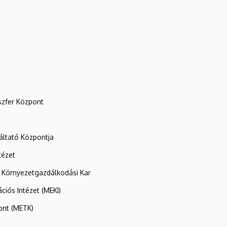
szfer Központ
ltató Központja
tézet
 Környezetgazdálkodási Kar
ációs Intézet (MEKI)
ont (METK)