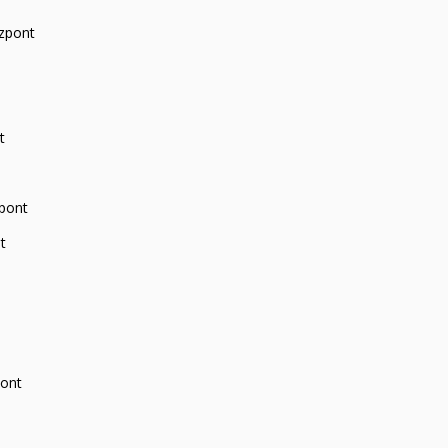
zpont
t
zpont
t
pont