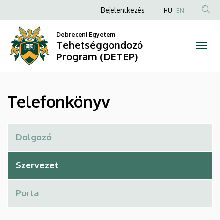
Telefonkönyv
Ugrás
Anonim
Bejelentkezés
HU
EN
a
Felhasználói
|
tartalomra
Debreceni Egyetem
fiók
Tehetséggondozó
Tehetséggondozó
menüje
Program (DETEP)
Program
(DETEP)
Telefonkönyv