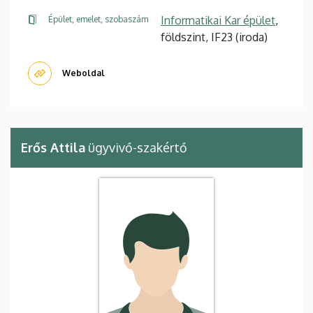
Informatikai Kar épület
,
Épület, emelet, szobaszám
földszint, IF23 (iroda)
Weboldal
Erős Attila
ügyvivő-szakértő