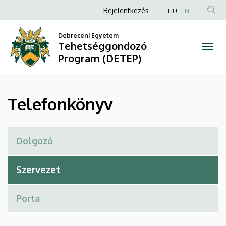
Telefonkönyv
Ugrás
Anonim
Bejelentkezés
HU
EN
a
Felhasználói
|
tartalomra
Debreceni Egyetem
fiók
Tehetséggondozó
Tehetséggondozó
menüje
Program (DETEP)
Program
(DETEP)
Telefonkönyv