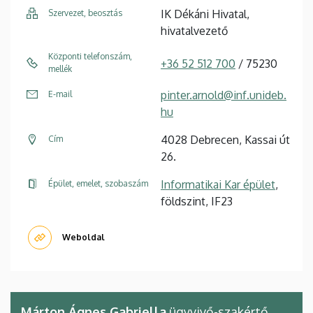
IK Dékáni Hivatal,
Szervezet, beosztás
hivatalvezető
Központi telefonszám,
+36 52 512 700
/ 75230
mellék
pinter.arnold@inf.unideb.
E-mail
hu
4028 Debrecen, Kassai út
Cím
26.
Informatikai Kar épület
,
Épület, emelet, szobaszám
földszint, IF23
Weboldal
Márton Ágnes Gabriella
ügyvivő-szakértő