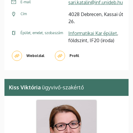
sari.katalin@inf.unideb.hu
E-mail
4028 Debrecen, Kassai út
Cím
26.
Informatikai Kar épület
,
Épület, emelet, szobaszám
földszint, IF20 (iroda)
Weboldal
Profil
Kiss Viktória
ügyvivő-szakértő