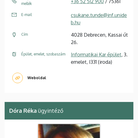
+36 52 512 900
/ 75361
mellék
csukane.tunde@inf.unide
E-mail
b.hu
4028 Debrecen, Kassai út
Cím
26.
Informatikai Kar épület
, 3.
Épület, emelet, szobaszám
emelet, I331 (iroda)
Weboldal
Dóra Réka
ügyintéző