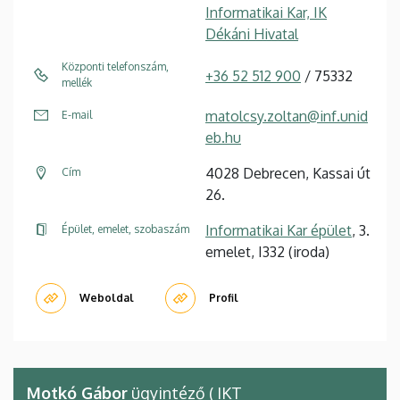
Informatikai Kar, IK
Dékáni Hivatal
Központi telefonszám,
+36 52 512 900
/ 75332
mellék
matolcsy.zoltan@inf.unid
E-mail
eb.hu
4028 Debrecen, Kassai út
Cím
26.
Informatikai Kar épület
, 3.
Épület, emelet, szobaszám
emelet, I332 (iroda)
Weboldal
Profil
Motkó Gábor
ügyintéző ( IKT