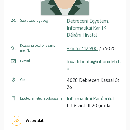
Debreceni Egyetem,
Szervezeti egység
Informatikai Kar, IK
Dékáni Hivatal
Központi telefonszám,
+36 52 512 900
/ 75020
mellék
lovadi.beata@inf.unideb.h
E-mail
u
4028 Debrecen Kassai út
Cím
26
Informatikai Kar épület
,
Épület, emelet, szobaszám
földszint, IF20 (iroda)
Weboldal