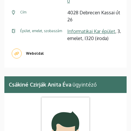
u
4028 Debrecen Kassai út
Cím
26
Informatikai Kar épület
, 3.
Épület, emelet, szobaszám
emelet, I320 (iroda)
Weboldal
Csákiné Czirják Anita Éva
ügyintéző