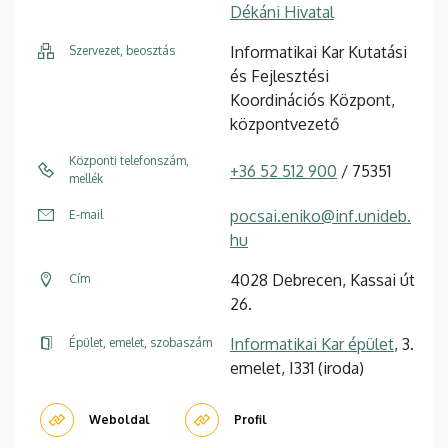
Dékáni Hivatal
Informatikai Kar Kutatási
Szervezet, beosztás
és Fejlesztési
Koordinációs Központ,
központvezető
Központi telefonszám,
+36 52 512 900
/ 75351
mellék
pocsai.eniko@inf.unideb.
E-mail
hu
4028 Debrecen, Kassai út
Cím
26.
Informatikai Kar épület
, 3.
Épület, emelet, szobaszám
emelet, I331 (iroda)
Weboldal
Profil