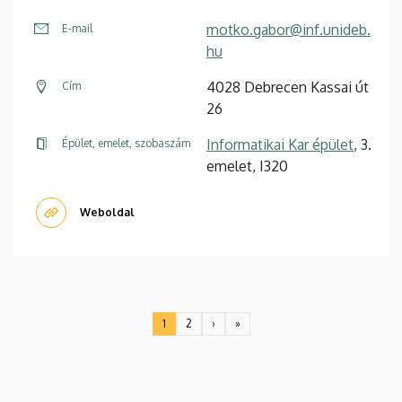
motko.gabor@inf.unideb.
E-mail
hu
4028 Debrecen Kassai út
Cím
26
Informatikai Kar épület
, 3.
Épület, emelet, szobaszám
emelet, I320
Weboldal
Oldalszámozás
1
2
›
»
Jelenlegi
Oldal
Következő
Utolsó
oldal
oldal
oldal