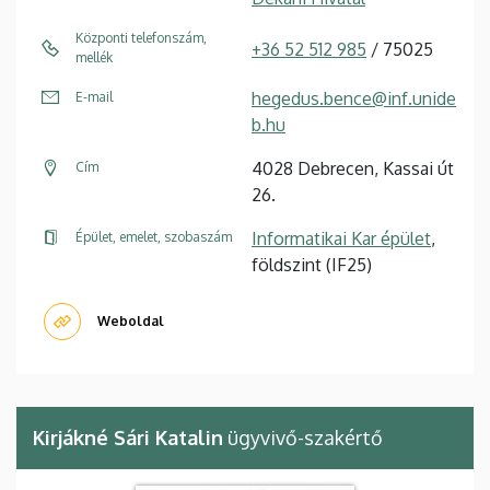
Központi telefonszám,
+36 52 512 985
/ 75025
mellék
hegedus.bence@inf.unide
E-mail
b.hu
4028 Debrecen, Kassai út
Cím
26.
Informatikai Kar épület
,
Épület, emelet, szobaszám
földszint (IF25)
Weboldal
Kirjákné Sári Katalin
ügyvivő-szakértő