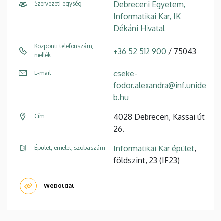
Debreceni Egyetem,
Szervezeti egység
Informatikai Kar, IK
Dékáni Hivatal
Központi telefonszám,
+36 52 512 900
/ 75043
mellék
cseke-
E-mail
fodor.alexandra@inf.unide
b.hu
4028 Debrecen, Kassai út
Cím
26.
Informatikai Kar épület
,
Épület, emelet, szobaszám
földszint, 23 (IF23)
Weboldal