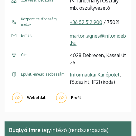
IK Tanulmányi Osztály,
Szervezet, beosztás
mb. osztályvezető
Központi telefonszám,
+36 52 512 900
/ 75021
mellék
marton.agnes@inf.unideb
E-mail
.hu
4028 Debrecen, Kassai út
Cím
26.
Informatikai Kar épület
,
Épület, emelet, szobaszám
földszint, IF21 (iroda)
Weboldal
Profil
Buglyó Imre
ügyintéző (rendszergazda)