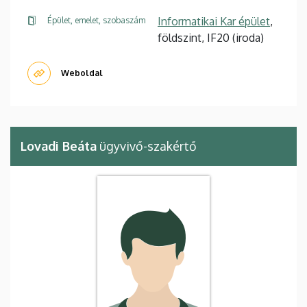
Informatikai Kar épület
,
Épület, emelet, szobaszám
földszint, IF20 (iroda)
Weboldal
Lovadi Beáta
ügyvivő-szakértő