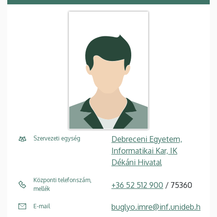
Debreceni Egyetem,
Szervezeti egység
Informatikai Kar, IK
Dékáni Hivatal
Központi telefonszám,
+36 52 512 900
/ 75360
mellék
buglyo.imre@inf.unideb.h
E-mail