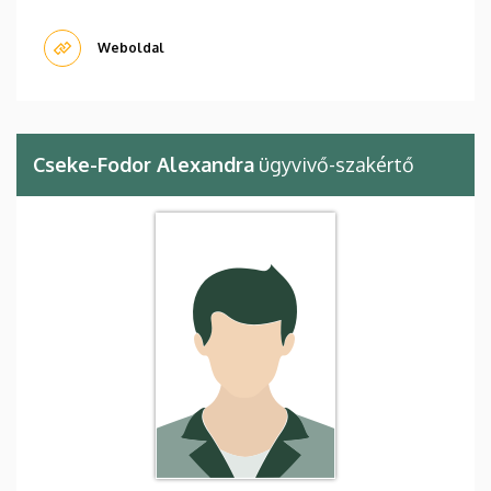
Weboldal
Cseke-Fodor Alexandra
ügyvivő-szakértő