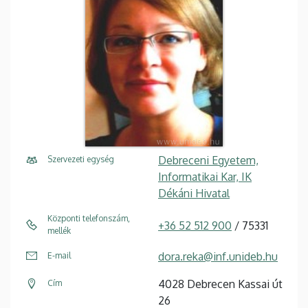
Debreceni Egyetem,
Szervezeti egység
Informatikai Kar, IK
Dékáni Hivatal
Központi telefonszám,
+36 52 512 900
/ 75331
mellék
dora.reka@inf.unideb.hu
E-mail
4028 Debrecen Kassai út
Cím
26