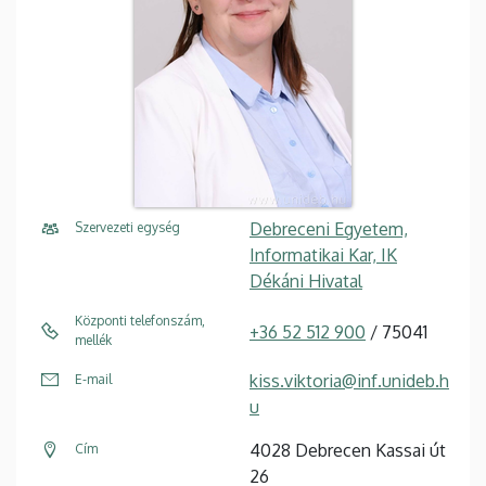
Debreceni Egyetem,
Szervezeti egység
Informatikai Kar, IK
Dékáni Hivatal
Központi telefonszám,
+36 52 512 900
/ 75041
mellék
kiss.viktoria@inf.unideb.h
E-mail
u
4028 Debrecen Kassai út
Cím
26