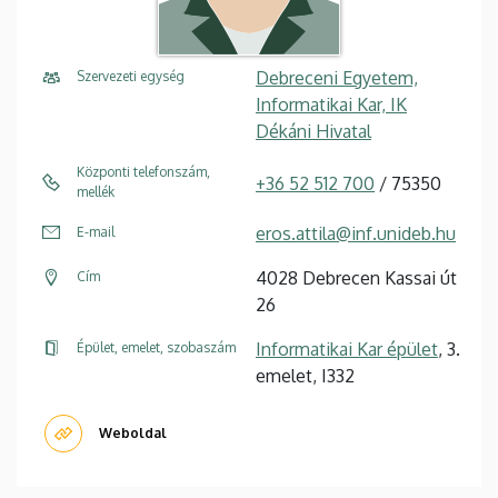
Debreceni Egyetem,
Szervezeti egység
Informatikai Kar, IK
Dékáni Hivatal
Központi telefonszám,
+36 52 512 700
/ 75350
mellék
eros.attila@inf.unideb.hu
E-mail
4028 Debrecen Kassai út
Cím
26
Informatikai Kar épület
, 3.
Épület, emelet, szobaszám
emelet, I332
Weboldal