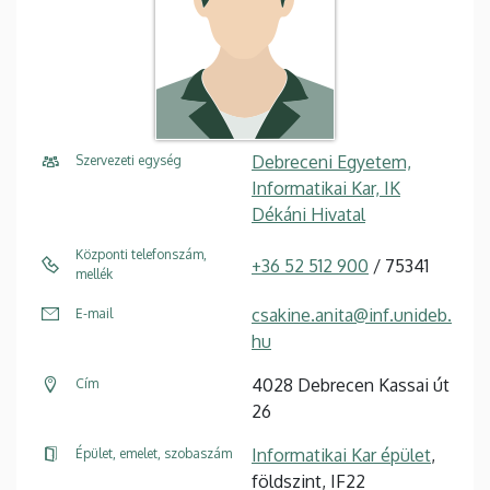
Debreceni Egyetem,
Szervezeti egység
Informatikai Kar, IK
Dékáni Hivatal
Központi telefonszám,
+36 52 512 900
/ 75341
mellék
csakine.anita@inf.unideb.
E-mail
hu
4028 Debrecen Kassai út
Cím
26
Informatikai Kar épület
,
Épület, emelet, szobaszám
földszint, IF22