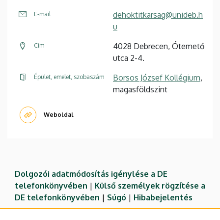
dehoktitkarsag@unideb.h
E-mail
u
4028 Debrecen, Ótemető
Cím
utca 2-4.
Borsos József Kollégium
,
Épület, emelet, szobaszám
magasföldszint
Weboldal
Dolgozói adatmódosítás igénylése a DE
telefonkönyvében
|
Külső személyek rögzítése a
DE telefonkönyvében
|
Súgó
|
Hibabejelentés