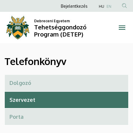
Telefonkönyv
Ugrás
Anonim
Bejelentkezés
HU
EN
a
Felhasználói
|
tartalomra
Debreceni Egyetem
fiók
Tehetséggondozó
Tehetséggondozó
menüje
Program (DETEP)
Program
(DETEP)
Telefonkönyv