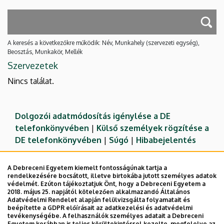
A keresés a következőkre működik: Név, Munkahely (szervezeti egység),
Beosztás, Munkakör, Mellék
Szervezetek
Nincs találat.
Dolgozói adatmódosítás igénylése a DE
telefonkönyvében
|
Külső személyek rögzítése a
DE telefonkönyvében
|
Súgó
|
Hibabejelentés
A Debreceni Egyetem kiemelt fontosságúnak tartja a
rendelkezésére bocsátott, illetve birtokába jutott személyes adatok
védelmét. Ezúton tájékoztatjuk Önt, hogy a Debreceni Egyetem a
2018. május 25. napjától kötelezően alkalmazandó Általános
Adatvédelmi Rendelet alapján felülvizsgálta folyamatait és
beépítette a GDPR előírásait az adatkezelési és adatvédelmi
tevékenységébe. A felhasználók személyes adatait a Debreceni
Egyetem korábban is teljes körültekintéssel kezelte, megfelelve az