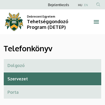
Telefonkönyv
Ugrás
Anonim
Bejelentkezés
HU
EN
a
Felhasználói
|
tartalomra
Debreceni Egyetem
fiók
Tehetséggondozó
Tehetséggondozó
menüje
Program (DETEP)
Program
(DETEP)
Telefonkönyv