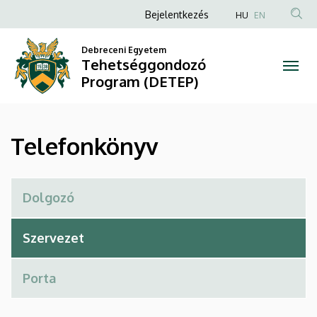
Telefonkönyv
Ugrás
Anonim
Bejelentkezés
HU
EN
a
Felhasználói
|
tartalomra
Debreceni Egyetem
fiók
Tehetséggondozó
Tehetséggondozó
menüje
Program (DETEP)
Program
(DETEP)
Telefonkönyv