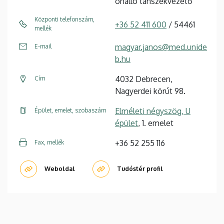
önálló tanszékvezető
Központi telefonszám,
+36 52 411 600
/ 54461
mellék
magyar.janos@med.unide
E-mail
b.hu
4032 Debrecen,
Cím
Nagyerdei körút 98.
Elméleti négyszög, U
Épület, emelet, szobaszám
épület
, 1. emelet
+36 52 255 116
Fax, mellék
Weboldal
Tudóstér profil