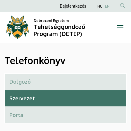
Telefonkönyv
Ugrás
Anonim
Bejelentkezés
HU
EN
a
Felhasználói
|
tartalomra
Debreceni Egyetem
fiók
Tehetséggondozó
Tehetséggondozó
menüje
Program (DETEP)
Program
(DETEP)
Telefonkönyv