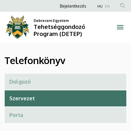
Telefonkönyv
Ugrás
Anonim
Bejelentkezés
HU
EN
a
Felhasználói
|
tartalomra
Debreceni Egyetem
fiók
Tehetséggondozó
Tehetséggondozó
menüje
Program (DETEP)
Program
(DETEP)
Telefonkönyv