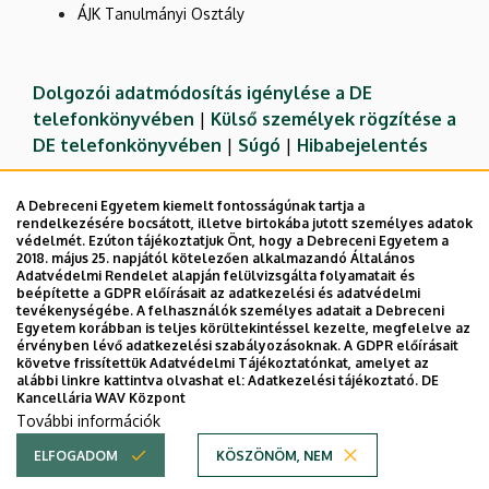
ÁJK Tanulmányi Osztály
Dolgozói adatmódosítás igénylése a DE
telefonkönyvében
|
Külső személyek rögzítése a
DE telefonkönyvében
|
Súgó
|
Hibabejelentés
A Debreceni Egyetem kiemelt fontosságúnak tartja a
rendelkezésére bocsátott, illetve birtokába jutott személyes adatok
védelmét. Ezúton tájékoztatjuk Önt, hogy a Debreceni Egyetem a
2018. május 25. napjától kötelezően alkalmazandó Általános
Adatvédelmi Rendelet alapján felülvizsgálta folyamatait és
beépítette a GDPR előírásait az adatkezelési és adatvédelmi
tevékenységébe. A felhasználók személyes adatait a Debreceni
Egyetem korábban is teljes körültekintéssel kezelte, megfelelve az
érvényben lévő adatkezelési szabályozásoknak. A GDPR előírásait
követve frissítettük Adatvédelmi Tájékoztatónkat, amelyet az
Adatvédelem
Adatvédelem
alábbi linkre kattintva olvashat el:
Adatkezelési tájékoztató.
DE
Kancellária WAV Központ
Technikai információk
További információk
ELFOGADOM
KÖSZÖNÖM, NEM
Copyright © 2026 Unideb