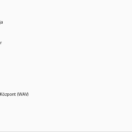
ja
r
R Központ (WAV)