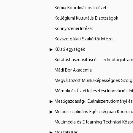
Kémia Koordinációs Intézet
Kollégiumi Kulturális Bizottságok
Könnyűzenei Intézet
Közszolgálati Szakértői Intézet
Külső egységek
Kutatáshasznosítási és Technológiatran
Mádi Bor Akadémia
Megváltozott Munkaképességűek Szolgá
Mérnöki és Üzletfejlesztési Innovációs In
Mezőgazdaság-, Élelmiszertudományi és
Multidiszciplináris Egészségipari Koordin
Multimédia és E-learning Technikai Közp
Műszaki Kar