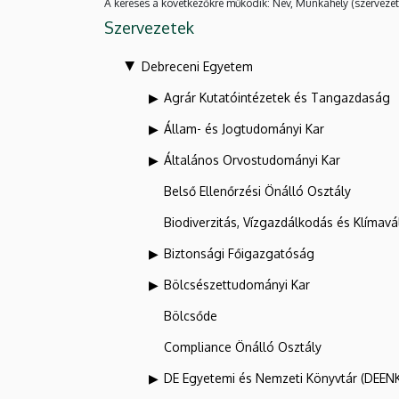
A keresés a következőkre működik: Név, Munkahely (szervezet
Szervezetek
Debreceni Egyetem
Agrár Kutatóintézetek és Tangazdaság
Állam- és Jogtudományi Kar
Általános Orvostudományi Kar
Belső Ellenőrzési Önálló Osztály
Biodiverzitás, Vízgazdálkodás és Klíma
Biztonsági Főigazgatóság
Bölcsészettudományi Kar
Bölcsőde
Compliance Önálló Osztály
DE Egyetemi és Nemzeti Könyvtár (DEEN