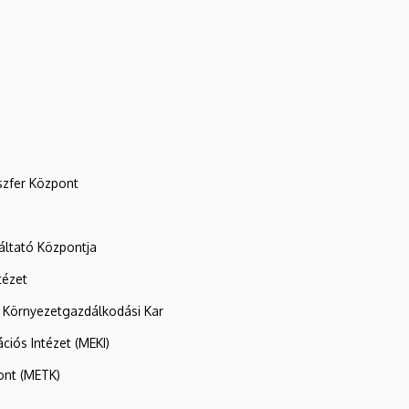
szfer Központ
ltató Központja
tézet
 Környezetgazdálkodási Kar
ációs Intézet (MEKI)
ont (METK)