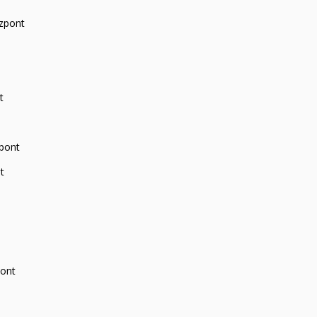
zpont
t
zpont
t
pont