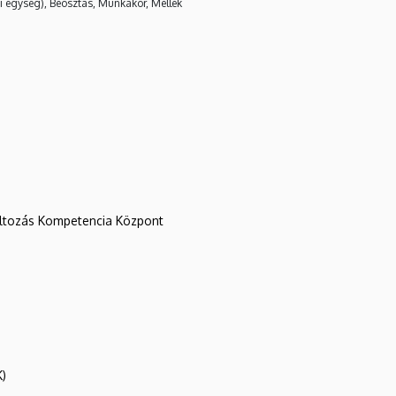
i egység), Beosztás, Munkakör, Mellék
változás Kompetencia Központ
K)