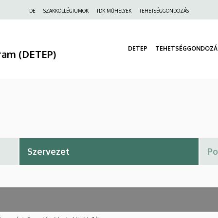
Felső
DE
SZAKKOLLÉGIUMOK
TDK MŰHELYEK
TEHETSÉGGONDOZÁS
navigáció
DETEP
TEHETSÉGGONDOZÁ
ram (DETEP)