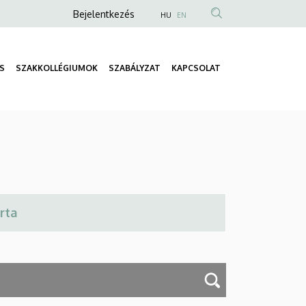
Anonim
Bejelentkezés
HU
EN
Felhasználói
fiók
S
SZAKKOLLÉGIUMOK
SZABÁLYZAT
KAPCSOLAT
menüje
Fő
navigáció