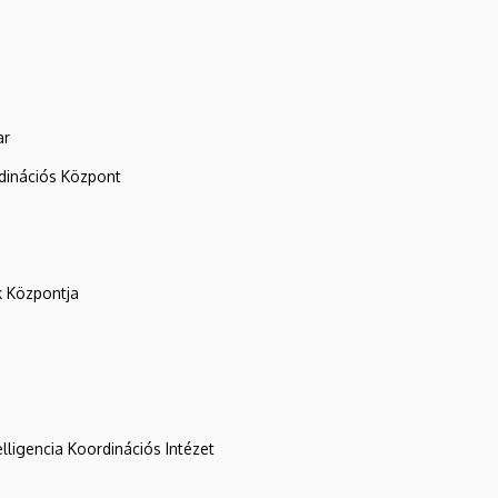
ar
rdinációs Központ
k Központja
lligencia Koordinációs Intézet