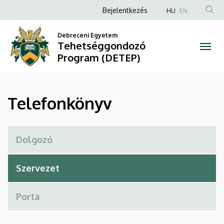
Telefonkönyv
Ugrás
Anonim
Bejelentkezés
HU
EN
a
Felhasználói
|
tartalomra
Debreceni Egyetem
fiók
Tehetséggondozó
Tehetséggondozó
menüje
Program (DETEP)
Program
(DETEP)
Telefonkönyv