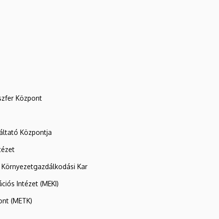
szfer Központ
ltató Központja
tézet
 Környezetgazdálkodási Kar
ációs Intézet (MEKI)
ont (METK)