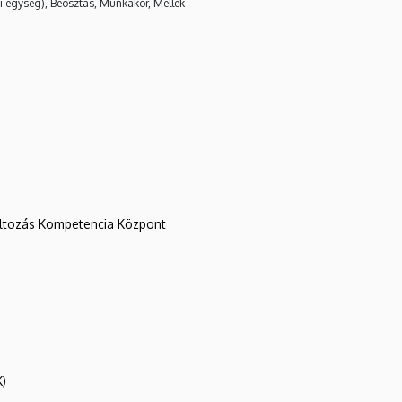
i egység), Beosztás, Munkakör, Mellék
változás Kompetencia Központ
K)