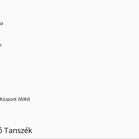
ja
r
R Központ (WAV)
ó Tanszék