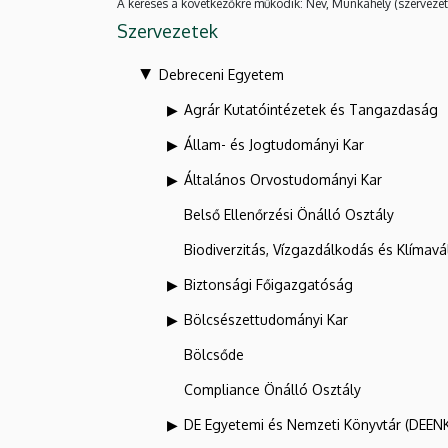
A keresés a következőkre működik: Név, Munkahely (szervezet
Szervezetek
Debreceni Egyetem
Agrár Kutatóintézetek és Tangazdaság
Állam- és Jogtudományi Kar
Általános Orvostudományi Kar
Belső Ellenőrzési Önálló Osztály
Biodiverzitás, Vízgazdálkodás és Klíma
Biztonsági Főigazgatóság
Bölcsészettudományi Kar
Bölcsőde
Compliance Önálló Osztály
DE Egyetemi és Nemzeti Könyvtár (DEEN