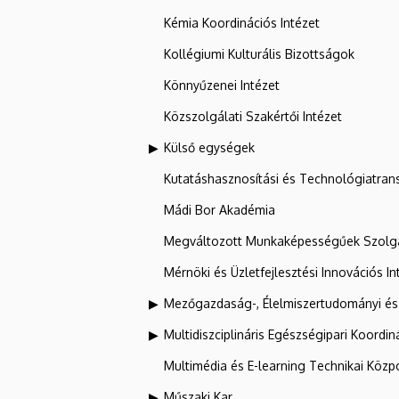
Kémia Koordinációs Intézet
Kollégiumi Kulturális Bizottságok
Könnyűzenei Intézet
Közszolgálati Szakértői Intézet
Külső egységek
Kutatáshasznosítási és Technológiatran
Mádi Bor Akadémia
Megváltozott Munkaképességűek Szolgá
Mérnöki és Üzletfejlesztési Innovációs In
Mezőgazdaság-, Élelmiszertudományi és
Multidiszciplináris Egészségipari Koordin
Multimédia és E-learning Technikai Közp
Műszaki Kar