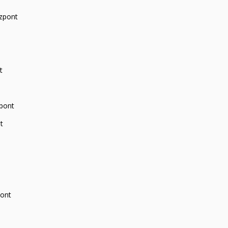
zpont
t
zpont
t
pont