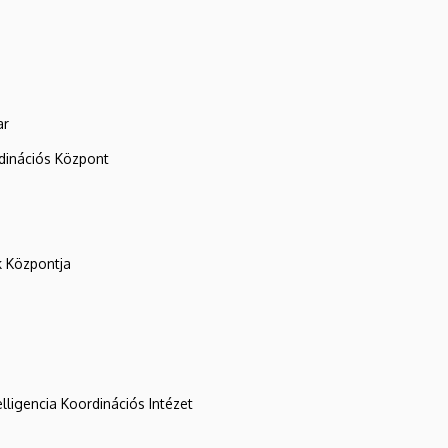
ar
rdinációs Központ
k Központja
lligencia Koordinációs Intézet