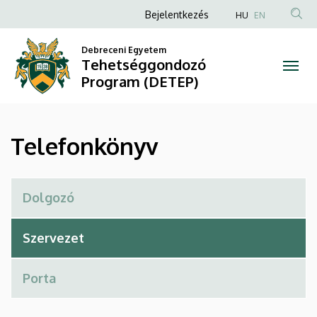
Telefonkönyv
Ugrás
Anonim
Bejelentkezés
HU
EN
a
Felhasználói
|
tartalomra
Debreceni Egyetem
fiók
Tehetséggondozó
Tehetséggondozó
menüje
Program (DETEP)
Program
(DETEP)
Telefonkönyv