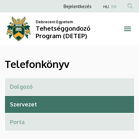
Telefonkönyv
Ugrás
Anonim
Bejelentkezés
HU
EN
a
Felhasználói
|
tartalomra
Debreceni Egyetem
fiók
Tehetséggondozó
Tehetséggondozó
menüje
Program (DETEP)
Program
(DETEP)
Telefonkönyv