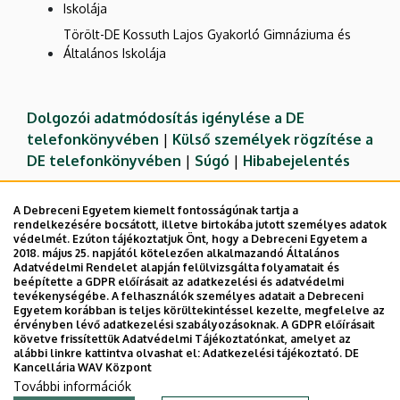
Iskolája
Törölt-DE Kossuth Lajos Gyakorló Gimnáziuma és
Általános Iskolája
Dolgozói adatmódosítás igénylése a DE
telefonkönyvében
|
Külső személyek rögzítése a
DE telefonkönyvében
|
Súgó
|
Hibabejelentés
A Debreceni Egyetem kiemelt fontosságúnak tartja a
rendelkezésére bocsátott, illetve birtokába jutott személyes adatok
védelmét. Ezúton tájékoztatjuk Önt, hogy a Debreceni Egyetem a
2018. május 25. napjától kötelezően alkalmazandó Általános
Adatvédelmi Rendelet alapján felülvizsgálta folyamatait és
beépítette a GDPR előírásait az adatkezelési és adatvédelmi
tevékenységébe. A felhasználók személyes adatait a Debreceni
Egyetem korábban is teljes körültekintéssel kezelte, megfelelve az
érvényben lévő adatkezelési szabályozásoknak. A GDPR előírásait
követve frissítettük Adatvédelmi Tájékoztatónkat, amelyet az
Adatvédelem
Adatvédelem
alábbi linkre kattintva olvashat el:
Adatkezelési tájékoztató.
DE
Kancellária WAV Központ
Technikai információk
További információk