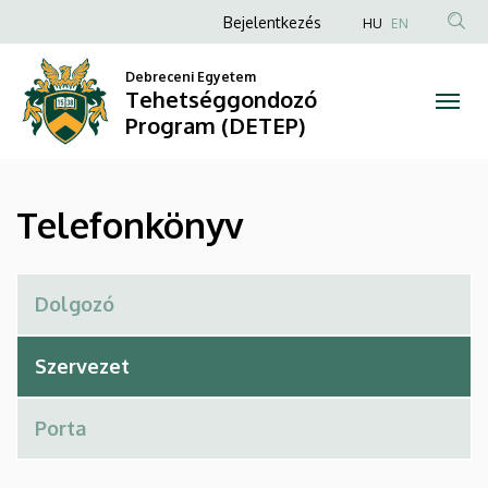
Telefonkönyv
Ugrás
Anonim
Bejelentkezés
HU
EN
a
Felhasználói
|
tartalomra
Debreceni Egyetem
fiók
Tehetséggondozó
Tehetséggondozó
menüje
Program (DETEP)
Program
(DETEP)
Telefonkönyv