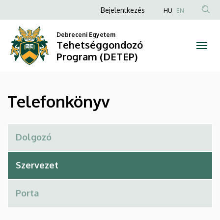
Telefonkönyv
Ugrás
Anonim
Bejelentkezés
HU
EN
a
Felhasználói
|
tartalomra
Debreceni Egyetem
fiók
Tehetséggondozó
Tehetséggondozó
menüje
Program (DETEP)
Program
(DETEP)
Telefonkönyv