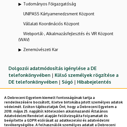
Tudományos Főigazgatóság
UNIPASS Kártyamenedzsment Központ
Vállalati Koordinációs Központ
Webportál-, Alkalmazásfejlesztés és VIR Központ
(WAV)
Zeneművészeti Kar
Dolgozói adatmódosítás igénylése a DE
telefonkönyvében
|
Külső személyek rögzítése a
DE telefonkönyvében
|
Súgó
|
Hibabejelentés
A Debreceni Egyetem kiemelt fontosságúnak tartja a
rendelkezésére bocsátott, illetve birtokába jutott személyes adatok
védelmét. Ezúton tájékoztatjuk Önt, hogy a Debreceni Egyetem a
2018. május 25. napjától kötelezően alkalmazandó Általános
Adatvédelmi Rendelet alapján felülvizsgálta folyamatait és
beépítette a GDPR előírásait az adatkezelési és adatvédelmi
tevékenységébe. A felhasználók személyes adatait a Debreceni