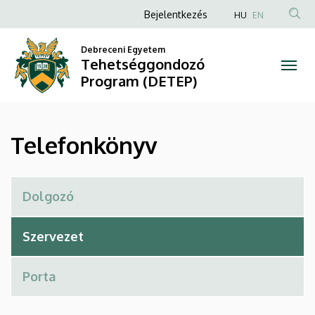
Telefonkönyv
Ugrás
Anonim
Bejelentkezés
HU
EN
a
Felhasználói
|
tartalomra
Debreceni Egyetem
fiók
Tehetséggondozó
Tehetséggondozó
menüje
Program (DETEP)
Program
(DETEP)
Telefonkönyv