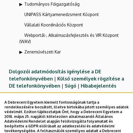
Tudományos Főigazgatóság
UNIPASS Kártyamenedzsment Központ
Vállalati Koordinációs Központ
Webportál-, Alkalmazásfejlesztés és VIR Központ
(WAV)
Zeneművészeti Kar
Dolgozói adatmódosítás igénylése a DE
telefonkönyvében
|
Külső személyek rögzítése a
DE telefonkönyvében
|
Súgó
|
Hibabejelentés
A Debreceni Egyetem kiemelt fontosságúnak tartja a
rendelkezésére bocsátott, illetve birtokába jutott személyes adatok
védelmét. Ezúton tájékoztatjuk Önt, hogy a Debreceni Egyetem a
2018. május 25. napjától kötelezően alkalmazandó Általános
Adatvédelmi Rendelet alapján felülvizsgálta folyamatait és
beépítette a GDPR előírásait az adatkezelési és adatvédelmi
tevékenységébe. A felhasználók személyes adatait a Debreceni