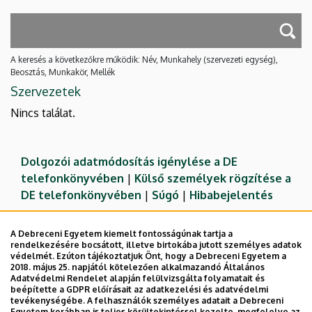
A keresés a következőkre működik: Név, Munkahely (szervezeti egység),
Beosztás, Munkakör, Mellék
Szervezetek
Nincs találat.
Dolgozói adatmódosítás igénylése a DE
telefonkönyvében
|
Külső személyek rögzítése a
DE telefonkönyvében
|
Súgó
|
Hibabejelentés
A Debreceni Egyetem kiemelt fontosságúnak tartja a
rendelkezésére bocsátott, illetve birtokába jutott személyes adatok
védelmét. Ezúton tájékoztatjuk Önt, hogy a Debreceni Egyetem a
2018. május 25. napjától kötelezően alkalmazandó Általános
Adatvédelmi Rendelet alapján felülvizsgálta folyamatait és
beépítette a GDPR előírásait az adatkezelési és adatvédelmi
tevékenységébe. A felhasználók személyes adatait a Debreceni
Egyetem korábban is teljes körültekintéssel kezelte, megfelelve az