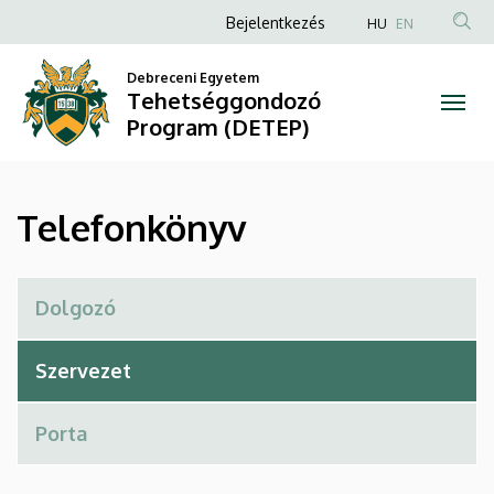
Telefonkönyv
Ugrás
Anonim
Bejelentkezés
HU
EN
a
Felhasználói
|
tartalomra
Debreceni Egyetem
fiók
Tehetséggondozó
Tehetséggondozó
menüje
Program (DETEP)
Program
(DETEP)
Telefonkönyv