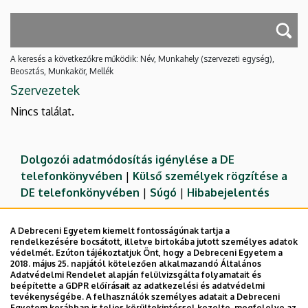
A keresés a következőkre működik: Név, Munkahely (szervezeti egység),
Beosztás, Munkakör, Mellék
Szervezetek
Nincs találat.
Dolgozói adatmódosítás igénylése a DE
telefonkönyvében
|
Külső személyek rögzítése a
DE telefonkönyvében
|
Súgó
|
Hibabejelentés
A Debreceni Egyetem kiemelt fontosságúnak tartja a
rendelkezésére bocsátott, illetve birtokába jutott személyes adatok
védelmét. Ezúton tájékoztatjuk Önt, hogy a Debreceni Egyetem a
2018. május 25. napjától kötelezően alkalmazandó Általános
Adatvédelmi Rendelet alapján felülvizsgálta folyamatait és
beépítette a GDPR előírásait az adatkezelési és adatvédelmi
tevékenységébe. A felhasználók személyes adatait a Debreceni
Egyetem korábban is teljes körültekintéssel kezelte, megfelelve az