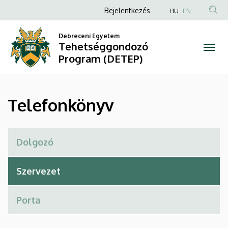
Telefonkönyv
Ugrás
Anonim
Bejelentkezés
HU
EN
a
Felhasználói
|
tartalomra
Debreceni Egyetem
fiók
Tehetséggondozó
Tehetséggondozó
menüje
Program (DETEP)
Program
(DETEP)
Telefonkönyv