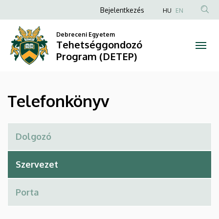
Telefonkönyv
Ugrás
Anonim
Bejelentkezés
HU
EN
a
Felhasználói
|
tartalomra
Debreceni Egyetem
fiók
Tehetséggondozó
Tehetséggondozó
menüje
Program (DETEP)
Program
(DETEP)
Telefonkönyv