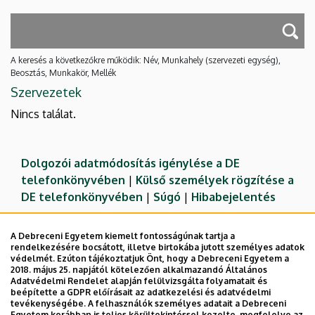
A keresés a következőkre működik: Név, Munkahely (szervezeti egység),
Beosztás, Munkakör, Mellék
Szervezetek
Nincs találat.
Dolgozói adatmódosítás igénylése a DE
telefonkönyvében
|
Külső személyek rögzítése a
DE telefonkönyvében
|
Súgó
|
Hibabejelentés
A Debreceni Egyetem kiemelt fontosságúnak tartja a
rendelkezésére bocsátott, illetve birtokába jutott személyes adatok
védelmét. Ezúton tájékoztatjuk Önt, hogy a Debreceni Egyetem a
2018. május 25. napjától kötelezően alkalmazandó Általános
Adatvédelmi Rendelet alapján felülvizsgálta folyamatait és
beépítette a GDPR előírásait az adatkezelési és adatvédelmi
tevékenységébe. A felhasználók személyes adatait a Debreceni
Egyetem korábban is teljes körültekintéssel kezelte, megfelelve az