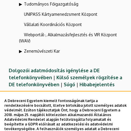
Tudományos Főigazgatóság
UNIPASS Kártyamenedzsment Központ
Vállalati Koordinációs Központ
Webportál-, Alkalmazásfejlesztés és VIR Központ
(WAV)
Zeneművészeti Kar
Dolgozói adatmódosítás igénylése a DE
telefonkönyvében
|
Külső személyek rögzítése a
DE telefonkönyvében
|
Súgó
|
Hibabejelentés
A Debreceni Egyetem kiemelt fontosságúnak tartja a
rendelkezésére bocsátott, illetve birtokába jutott személyes adatok
védelmét. Ezúton tájékoztatjuk Önt, hogy a Debreceni Egyetem a
2018. május 25. napjától kötelezően alkalmazandó Általános
Adatvédelmi Rendelet alapján felülvizsgálta folyamatait és
beépítette a GDPR előírásait az adatkezelési és adatvédelmi
tevékenységébe. A felhasználók személyes adatait a Debreceni