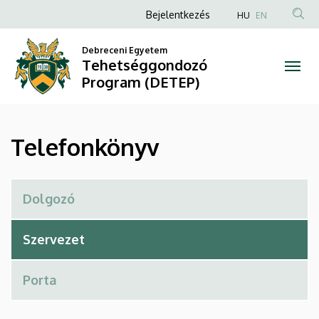
Telefonkönyv
Ugrás
Anonim
Bejelentkezés
HU
EN
a
Felhasználói
|
tartalomra
Debreceni Egyetem
fiók
Tehetséggondozó
Tehetséggondozó
menüje
Program (DETEP)
Program
(DETEP)
Telefonkönyv