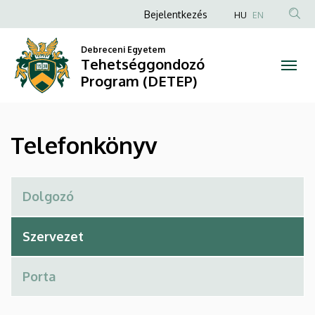
Telefonkönyv
Ugrás
Anonim
Bejelentkezés
HU
EN
a
Felhasználói
|
tartalomra
Debreceni Egyetem
fiók
Tehetséggondozó
Tehetséggondozó
menüje
Program (DETEP)
Program
(DETEP)
Telefonkönyv