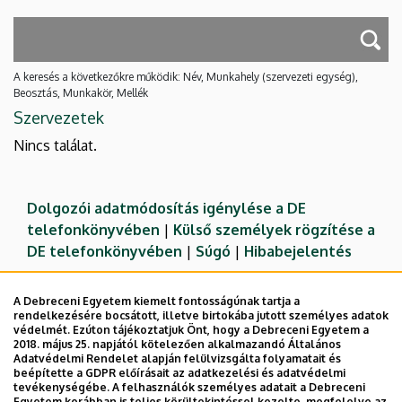
A keresés a következőkre működik: Név, Munkahely (szervezeti egység),
Beosztás, Munkakör, Mellék
Szervezetek
Nincs találat.
Dolgozói adatmódosítás igénylése a DE
telefonkönyvében
|
Külső személyek rögzítése a
DE telefonkönyvében
|
Súgó
|
Hibabejelentés
A Debreceni Egyetem kiemelt fontosságúnak tartja a
rendelkezésére bocsátott, illetve birtokába jutott személyes adatok
védelmét. Ezúton tájékoztatjuk Önt, hogy a Debreceni Egyetem a
2018. május 25. napjától kötelezően alkalmazandó Általános
Adatvédelmi Rendelet alapján felülvizsgálta folyamatait és
beépítette a GDPR előírásait az adatkezelési és adatvédelmi
tevékenységébe. A felhasználók személyes adatait a Debreceni
Egyetem korábban is teljes körültekintéssel kezelte, megfelelve az