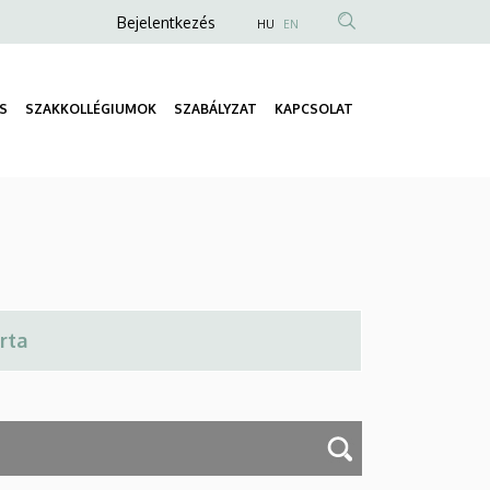
Anonim
Bejelentkezés
HU
EN
Felhasználói
fiók
S
SZAKKOLLÉGIUMOK
SZABÁLYZAT
KAPCSOLAT
menüje
Fő
navigáció