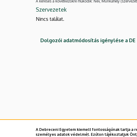
A keresés a következőkre működik: Név, Munkahely (szervezet
Szervezetek
Nincs találat.
Dolgozói adatmódosítás igénylése a D
A Debreceni Egyetem kiemelt fontosságúnak tartja a re
személyes adatok védelmét. Ezúton tájékoztatjuk Önt,