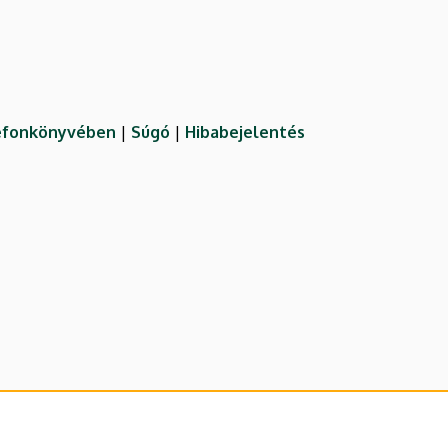
lefonkönyvében
|
Súgó
|
Hibabejelentés