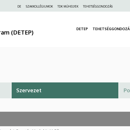
Felső
DE
SZAKKOLLÉGIUMOK
TDK MŰHELYEK
TEHETSÉGGONDOZÁS
navigáció
DETEP
TEHETSÉGGONDOZÁ
ram (DETEP)