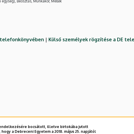
i egység), Beosztás, Munkakör, Mellék
E telefonkönyvében
|
Külső személyek rögzítése a DE te
ndelkezésére bocsátott, illetve birtokába jutott
 hogy a Debreceni Egyetem a 2018. május 25. napjától