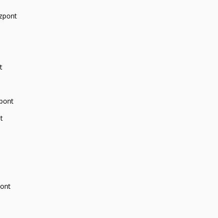
zpont
t
zpont
t
pont