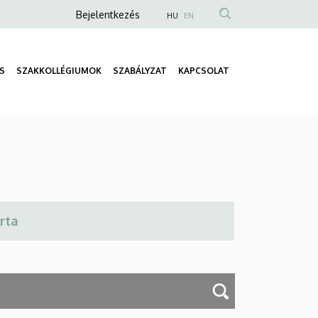
Anonim
Bejelentkezés
HU
EN
Felhasználói
fiók
S
SZAKKOLLÉGIUMOK
SZABÁLYZAT
KAPCSOLAT
menüje
Fő
navigáció