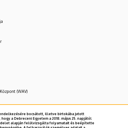
ja
r
R Központ (WAV)
ndelkezésére bocsátott, illetve birtokába jutott
 hogy a Debreceni Egyetem a 2018. május 25. napjától
E telefonkönyvében
|
Külső személyek rögzítése a DE te
let alapján felülvizsgálta folyamatait és beépítette
ékenységébe. A felhasználók személyes adatait a