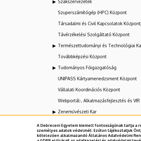
Szakszervezetek
Szuperszámítógép (HPC) Központ
Társadalmi és Civil Kapcsolatok Központ
Távérzékelési Szolgáltató Központ
Természettudományi és Technológiai Ka
Továbbképzési Központ
Tudományos Főigazgatóság
UNIPASS Kártyamenedzsment Központ
Vállalati Koordinációs Központ
Webportál-, Alkalmazásfejlesztés és VI
Zeneművészeti Kar
A Debreceni Egyetem kiemelt fontosságúnak tartja a re
személyes adatok védelmét. Ezúton tájékoztatjuk Önt,
Dolgozói adatmódosítás igénylése a D
kötelezően alkalmazandó Általános Adatvédelmi Rende
a GDPR előírásait az adatkezelési és adatvédelmi tev