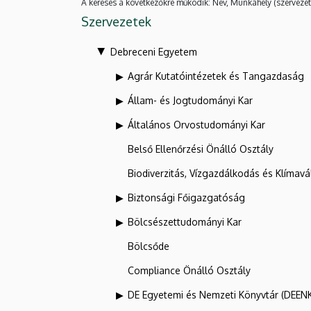
A keresés a következőkre működik: Név, Munkahely (szervezet
Szervezetek
Debreceni Egyetem
Agrár Kutatóintézetek és Tangazdaság
Állam- és Jogtudományi Kar
Általános Orvostudományi Kar
Belső Ellenőrzési Önálló Osztály
Biodiverzitás, Vízgazdálkodás és Klíma
Biztonsági Főigazgatóság
Bölcsészettudományi Kar
Bölcsőde
Compliance Önálló Osztály
DE Egyetemi és Nemzeti Könyvtár (DEEN