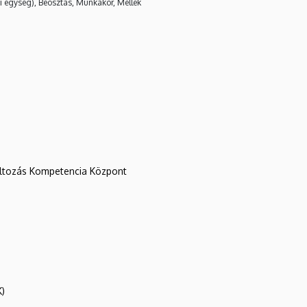
i egység), Beosztás, Munkakör, Mellék
változás Kompetencia Központ
K)