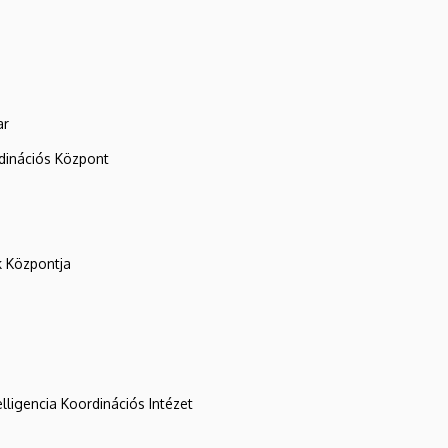
ar
rdinációs Központ
k Központja
lligencia Koordinációs Intézet