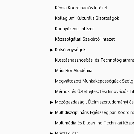
Kémia Koordinációs Intézet
Kollégiumi Kulturális Bizottságok
Könnyűzenei Intézet
Közszolgálati Szakértői Intézet
Külső egységek
Kutatáshasznosítási és Technológiatran
Mádi Bor Akadémia
Megváltozott Munkaképességűek Szolgá
Mérnöki és Üzletfejlesztési Innovációs In
Mezőgazdaság-, Élelmiszertudományi és
Multidiszciplináris Egészségipari Koordin
Multimédia és E-learning Technikai Közp
Műszaki Kar