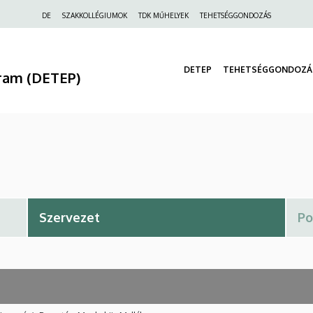
Felső
DE
SZAKKOLLÉGIUMOK
TDK MŰHELYEK
TEHETSÉGGONDOZÁS
navigáció
DETEP
TEHETSÉGGONDOZÁ
ram (DETEP)