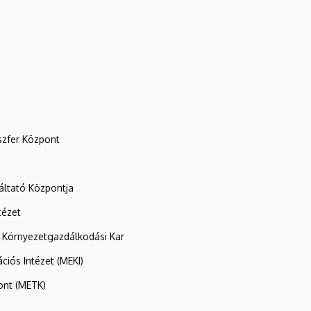
szfer Központ
ltató Központja
tézet
 Környezetgazdálkodási Kar
ációs Intézet (MEKI)
ont (METK)