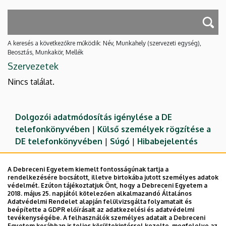
A keresés a következőkre működik: Név, Munkahely (szervezeti egység),
Beosztás, Munkakör, Mellék
Szervezetek
Nincs találat.
Dolgozói adatmódosítás igénylése a DE
telefonkönyvében
|
Külső személyek rögzítése a
DE telefonkönyvében
|
Súgó
|
Hibabejelentés
A Debreceni Egyetem kiemelt fontosságúnak tartja a
rendelkezésére bocsátott, illetve birtokába jutott személyes adatok
védelmét. Ezúton tájékoztatjuk Önt, hogy a Debreceni Egyetem a
2018. május 25. napjától kötelezően alkalmazandó Általános
Adatvédelmi Rendelet alapján felülvizsgálta folyamatait és
beépítette a GDPR előírásait az adatkezelési és adatvédelmi
tevékenységébe. A felhasználók személyes adatait a Debreceni
Egyetem korábban is teljes körültekintéssel kezelte, megfelelve az