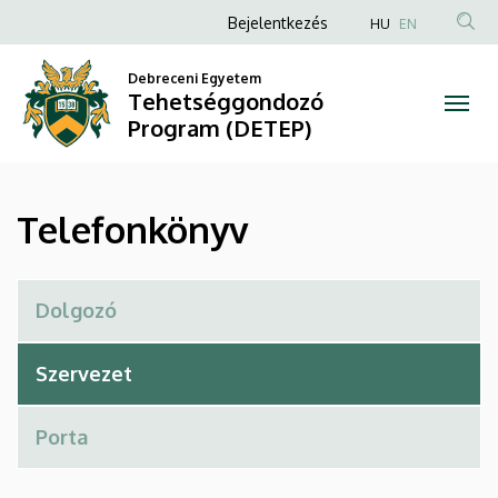
Telefonkönyv
Ugrás
Anonim
Bejelentkezés
HU
EN
a
Felhasználói
|
tartalomra
Debreceni Egyetem
fiók
Tehetséggondozó
Tehetséggondozó
menüje
Program (DETEP)
Program
(DETEP)
Telefonkönyv