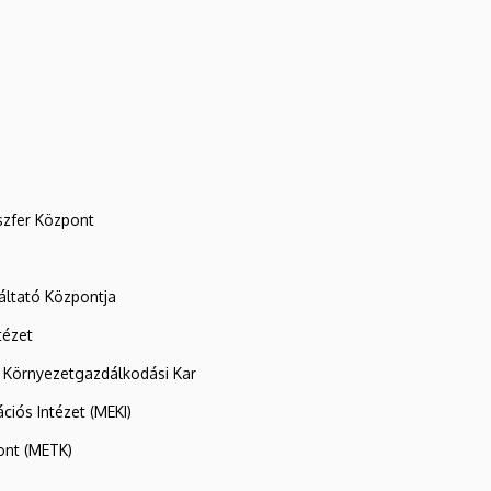
szfer Központ
ltató Központja
tézet
 Környezetgazdálkodási Kar
ációs Intézet (MEKI)
ont (METK)