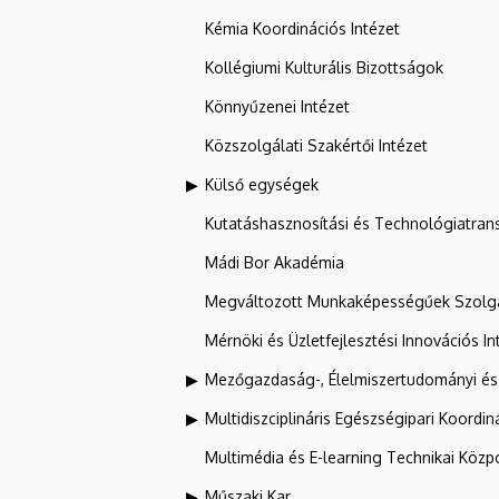
Kémia Koordinációs Intézet
Kollégiumi Kulturális Bizottságok
Könnyűzenei Intézet
Közszolgálati Szakértői Intézet
Külső egységek
Kutatáshasznosítási és Technológiatran
Mádi Bor Akadémia
Megváltozott Munkaképességűek Szolgá
Mérnöki és Üzletfejlesztési Innovációs In
Mezőgazdaság-, Élelmiszertudományi és
Multidiszciplináris Egészségipari Koordin
Multimédia és E-learning Technikai Közp
Műszaki Kar