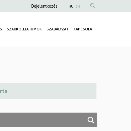
Anonim
Bejelentkezés
HU
EN
Felhasználói
fiók
S
SZAKKOLLÉGIUMOK
SZABÁLYZAT
KAPCSOLAT
menüje
Fő
navigáció