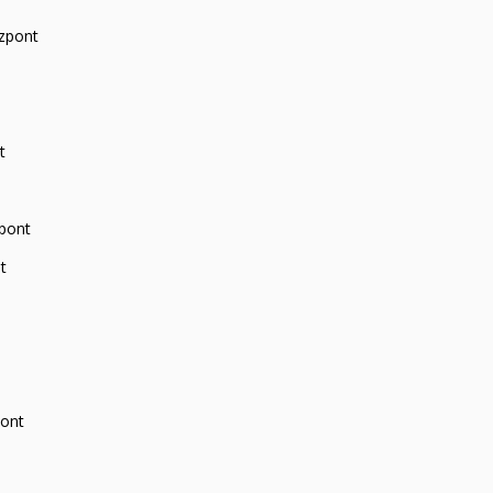
zpont
t
zpont
t
pont