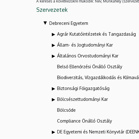
A keresés a következőkre működik: Név, Munkahely (szervezet
Szervezetek
Debreceni Egyetem
Agrár Kutatóintézetek és Tangazdaság
Állam- és Jogtudományi Kar
Általános Orvostudományi Kar
Belső Ellenőrzési Önálló Osztály
Biodiverzitás, Vízgazdálkodás és Klíma
Biztonsági Főigazgatóság
Bölcsészettudományi Kar
Bölcsőde
Compliance Önálló Osztály
DE Egyetemi és Nemzeti Könyvtár (DEEN