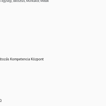
i egység), Beosztás, Munkakör, Mellék
változás Kompetencia Központ
K)