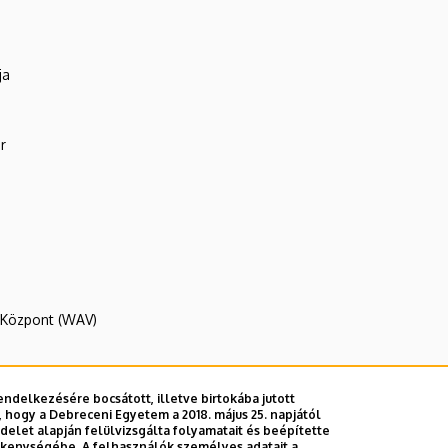
ja
r
R Központ (WAV)
ndelkezésére bocsátott, illetve birtokába jutott
 hogy a Debreceni Egyetem a 2018. május 25. napjától
E telefonkönyvében
|
Külső személyek rögzítése a DE te
let alapján felülvizsgálta folyamatait és beépítette
ékenységébe. A felhasználók személyes adatait a