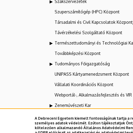
Szakszervezetek
Szuperszámítógép (HPC) Központ
Társadalmi és Civil Kapcsolatok Központ
Távérzékelési Szolgáltató Központ
Természettudományi és Technológiai Ka
Továbbképzési Központ
Tudományos Főigazgatóság
UNIPASS Kártyamenedzsment Központ
Vállalati Koordinációs Központ
Webportál-, Alkalmazásfejlesztés és VI
Zeneművészeti Kar
A Debreceni Egyetem kiemelt fontosságúnak tartja a re
személyes adatok védelmét. Ezúton tájékoztatjuk Önt,
Dolgozói adatmódosítás igénylése a D
kötelezően alkalmazandó Általános Adatvédelmi Rende
a GDPR előírásait az adatkezelési és adatvédelmi tev