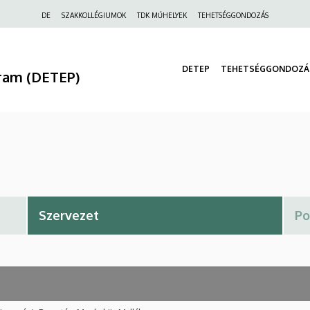
Felső
DE
SZAKKOLLÉGIUMOK
TDK MŰHELYEK
TEHETSÉGGONDOZÁS
navigáció
DETEP
TEHETSÉGGONDOZÁ
ram (DETEP)