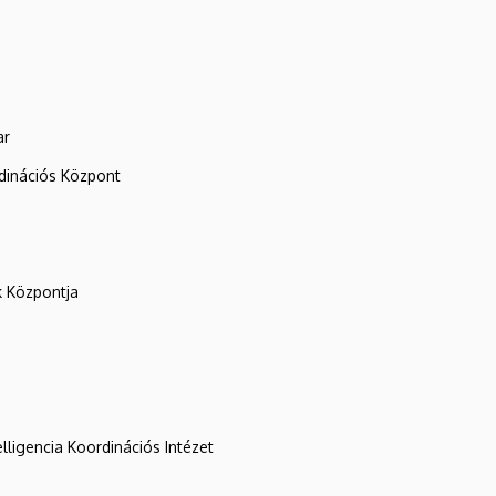
ar
rdinációs Központ
k Központja
lligencia Koordinációs Intézet